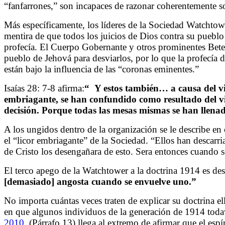
“fanfarrones,” son incapaces de razonar coherentemente so
Más específicamente, los líderes de la Sociedad Watchtowe
mentira de que todos los juicios de Dios contra su pueblo
profecía. El Cuerpo Gobernante y otros prominentes Beteli
pueblo de Jehová para desviarlos, por lo que la profecía 
están bajo la influencia de las “coronas eminentes.”
Isaías 28: 7-8 afirma:
“
Y estos también… a causa del vi
embriagante, se han confundido como resultado del vi
decisión.
Porque todas las mesas mismas se han llenad
A los ungidos dentro de la organización se le describe e
el “licor embriagante” de la Sociedad. “Ellos han descarr
de Cristo los desengañara de esto. Sera entonces cuando s
El terco apego de la Watchtower a la doctrina 1914 es des
[demasiado] angosta cuando se envuelve uno
.”
No importa cuántas veces traten de explicar su doctrina
en que algunos individuos de la generación de 1914 todaví
2010,
(Párrafo 13) llega al extremo de afirmar que el espí