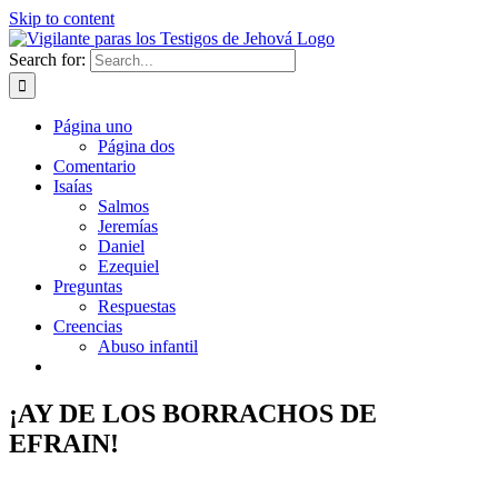
Skip to content
Search for:
Página uno
Página dos
Comentario
Isaías
Salmos
Jeremías
Daniel
Ezequiel
Preguntas
Respuestas
Creencias
Abuso infantil
¡AY DE LOS BORRACHOS DE
EFRAIN!