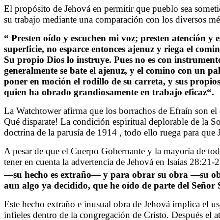
El propósito de Jehová en permitir que pueblo sea sometido a
su trabajo mediante una comparación con los diversos méto
“
Presten oído y escuchen mi voz; presten atención y 
superficie, no esparce entonces ajenuz y riega el comi
Su propio Dios lo instruye. Pues no es con instrumento
generalmente se bate el ajenuz, y el comino con un pal
poner en moción el rodillo de su carreta, y sus propio
quien ha obrado grandiosamente en trabajo eficaz
“.
La Watchtower afirma que los borrachos de Efraín son el cl
Qué disparate! La condición espiritual deplorable de la So
doctrina de la parusía de 1914 , todo ello ruega para que 
A pesar de que el Cuerpo Gobernante y la mayoría de todos 
tener en cuenta la advertencia de Jehová en Isaías 28:21-
—su hecho es extraño— y para obrar su obra —su obr
aun algo ya decidido, que he oído de parte del Señor
Este hecho extraño e inusual obra de Jehová implica el us
infieles dentro de la congregación de Cristo. Después el at