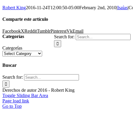
Robert King
2016-11-24T12:00:50-05:00
February 2nd, 2010
|
Isaías
|
C
Comparte este artículo
Facebook
X
Reddit
Tumblr
Pinterest
Vk
Email
Categorías
Search for:
Categorías
Buscar
Search for:
Derechos de autor 2016 - Robert King
Toggle Sliding Bar Area
Page load link
Go to Top