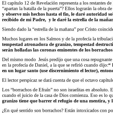
El capítulo 12 de Revelación representa a los restantes de 
“apartan la batalla de la puerta”? Ellos lograrán la obra de
y observe mis hechos hasta el fin, le daré autoridad so
recibido de mi Padre,
y le daré la estrella de la maña
Siendo dado la “estrella de la mañana” por Cristo coincid
Muchos lugares en los Salmos y de la profecía la tribulaci
tempestad atronadora de granizo,
tempestad destructi
serán holladas las coronas eminentes de los borrachos
Del mismo modo
Jesús predijo que una cosa repugnante 
en la profecía de Daniel, a la que se refirió cuando dijo:
“
P
en un lugar santo (use discernimiento el lector), ento
El lector perspicaz se dará cuenta de que el octavo capítul
Los “borrachos de Efraín” no son israelitas en absoluto. E
cuando el juicio de la casa de Dios comienza. Eso es lo qu
granizo tiene que barrer el refugio de una mentira, 
¿En qué sentido son borrachos? Están intoxicados con pode