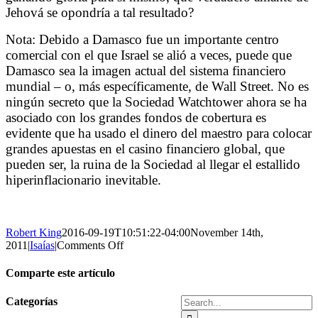
Jehová se opondría a tal resultado?
Nota: Debido a Damasco fue un importante centro
comercial con el que Israel se alió a veces, puede que
Damasco sea la imagen actual del sistema financiero
mundial – o, más específicamente, de Wall Street. No es
ningún secreto que la Sociedad Watchtower ahora se ha
asociado con los grandes fondos de cobertura es
evidente que ha usado el dinero del maestro para colocar
grandes apuestas en el casino financiero global, que
pueden ser, la ruina de la Sociedad al llegar el estallido
hiperinflacionario inevitable.
Robert King
2016-09-19T10:51:22-04:00
November 14th,
on
2011
|
Isaías
|
Comments Off
EL
HOMBRE
Comparte este artículo
TERRESTRE
DIRIGIRA
Facebook
X
Reddit
Tumblr
Pinterest
Vk
Email
Search
Categorías
LA
for: