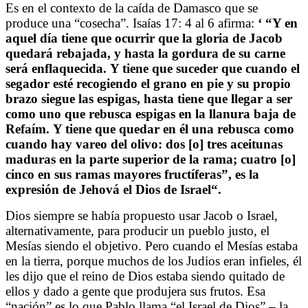
Es en el contexto de la caída de Damasco que se
produce una “cosecha”. Isaías 17: 4 al 6 afirma:
‘ “
Y en
aquel día tiene que ocurrir que la gloria de Jacob
quedará rebajada, y hasta la gordura de su carne
será enflaquecida. Y tiene que suceder que cuando el
segador esté recogiendo el grano en pie y su propio
brazo siegue las espigas, hasta tiene que llegar a ser
como uno que rebusca espigas en la llanura baja de
Refaím. Y tiene que quedar en él una rebusca como
cuando hay vareo del olivo: dos [o] tres aceitunas
maduras en la parte superior de la rama; cuatro [o]
cinco en sus ramas mayores fructíferas”, es la
expresión de Jehová el Dios de Israel
“.
Dios siempre se había propuesto usar Jacob o Israel,
alternativamente, para producir un pueblo justo, el
Mesías siendo el objetivo. Pero cuando el Mesías estaba
en la tierra, porque muchos de los Judios eran infieles, él
les dijo que el reino de Dios estaba siendo quitado de
ellos y dado a gente que produjera sus frutos. Esa
“nación” es lo que Pablo llama “el Israel de Dios” – la