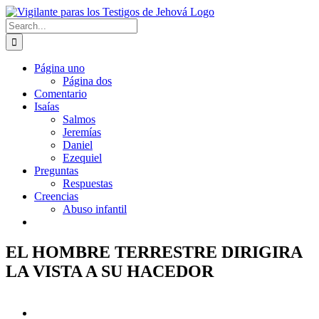
Skip
to
Search
content
for:
Página uno
Página dos
Comentario
Isaías
Salmos
Jeremías
Daniel
Ezequiel
Preguntas
Respuestas
Creencias
Abuso infantil
EL HOMBRE TERRESTRE DIRIGIRA
LA VISTA A SU HACEDOR
View