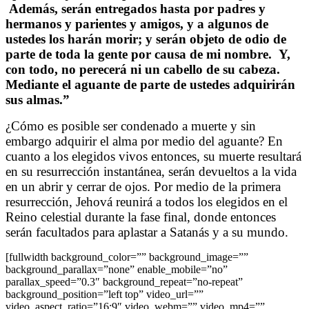
Además, serán entregados hasta por padres y
hermanos y parientes y amigos, y a algunos de
ustedes los harán morir; y serán objeto de odio de
parte de toda la gente por causa de mi nombre. Y,
con todo, no perecerá ni un cabello de su cabeza.
Mediante el aguante de parte de ustedes adquirirán
sus almas.”
¿Cómo es posible ser condenado a muerte y sin
embargo adquirir el alma por medio del aguante? En
cuanto a los elegidos vivos entonces, su muerte resultará
en su resurrección instantánea, serán devueltos a la vida
en un abrir y cerrar de ojos. Por medio de la primera
resurrección, Jehová reunirá a todos los elegidos en el
Reino celestial durante la fase final, donde entonces
serán facultados para aplastar a Satanás y a su mundo.
[fullwidth background_color=”” background_image=””
background_parallax=”none” enable_mobile=”no”
parallax_speed=”0.3″ background_repeat=”no-repeat”
background_position=”left top” video_url=””
video_aspect_ratio=”16:9″ video_webm=”” video_mp4=””