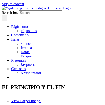
Skip to content
Search for:
Página uno
Página dos
Comentario
Isaías
Salmos
Jeremías
Daniel
Ezequiel
Preguntas
Respuestas
Creencias
Abuso infantil
EL PRINCIPIO Y EL FIN
View Larger Image