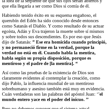
la idea de la serpiente de que sus ojos serían abiertos y
que ella llegaría a ser como Dios si comía de él.
Habiendo tenido éxito en su esquema engañoso, el
querubín del Edén ha sido conocido desde entonces
como Satanás el Diablo. Y como resultado de su actuar
egoísta, Adán y Eva trajeron la muerte sobre sí mismos
y sobre todos sus descendientes. Es por eso que Jesús
dijo de Satanás:
” Ese era homicida cuando principió,
y no permaneció firme en la verdad, porque la
verdad no está en él. Cuando habla la mentira,
habla según su propia disposición, porque es
mentiroso y el padre de [la mentira]. “
Así como las pruebas de la existencia de Dios son
claramente evidentes al contemplar la creación, como
dijo Pablo, la influencia mundial de un mentiroso
sobrehumano y asesino también está muy en evidencia.
Cuán verdaderas son las palabras del apóstol Juan: ‘’
el
mundo entero yace en el poder del inicuo. ’’
Pero no debemos suponer que el sistema actual