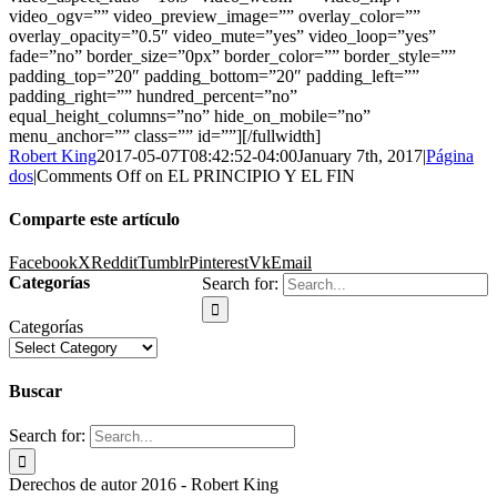
video_ogv=”” video_preview_image=”” overlay_color=””
overlay_opacity=”0.5″ video_mute=”yes” video_loop=”yes”
fade=”no” border_size=”0px” border_color=”” border_style=””
padding_top=”20″ padding_bottom=”20″ padding_left=””
padding_right=”” hundred_percent=”no”
equal_height_columns=”no” hide_on_mobile=”no”
menu_anchor=”” class=”” id=””]
[/fullwidth]
Robert King
2017-05-07T08:42:52-04:00
January 7th, 2017
|
Página
dos
|
Comments Off
on EL PRINCIPIO Y EL FIN
Comparte este artículo
Facebook
X
Reddit
Tumblr
Pinterest
Vk
Email
Categorías
Search for:
Categorías
Buscar
Search for:
Derechos de autor 2016 - Robert King