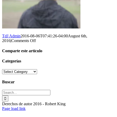
TdJ Admin
2016-08-06T07:41:26-04:00
August 6th,
on
2016
|
Comments Off
fitness.jpg
Comparte este artículo
Facebook
X
Reddit
Tumblr
Pinterest
Vk
Email
Categorías
Categorías
Buscar
Search
for:
Derechos de autor 2016 - Robert King
Toggle
Page load link
Sliding
Go