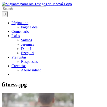
Skip
to
Search
content
for:
Página uno
Página dos
Comentario
Isaías
Salmos
Jeremías
Daniel
Ezequiel
Preguntas
Respuestas
Creencias
Abuso infantil
fitness.jpg