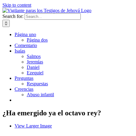
Skip to content
Search for:
Página uno
Página dos
Comentario
Isaías
Salmos
Jeremías
Daniel
Ezequiel
Preguntas
Respuestas
Creencias
Abuso infantil
¿Ha emergido ya el octavo rey?
View Larger Image