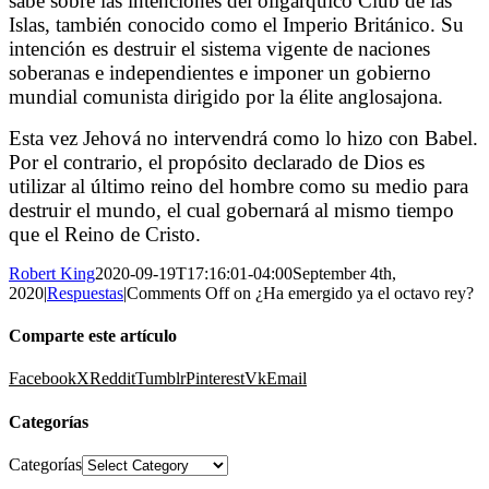
sabe sobre las intenciones del oligárquico Club de las
Islas, también conocido como el Imperio Británico. Su
intención es destruir el sistema vigente de naciones
soberanas e independientes e imponer un gobierno
mundial comunista dirigido por la élite anglosajona.
Esta vez Jehová no intervendrá como lo hizo con Babel.
Por el contrario, el propósito declarado de Dios es
utilizar al último reino del hombre como su medio para
destruir el mundo, el cual gobernará al mismo tiempo
que el Reino de Cristo.
Robert King
2020-09-19T17:16:01-04:00
September 4th,
2020
|
Respuestas
|
Comments Off
on ¿Ha emergido ya el octavo rey?
Comparte este artículo
Facebook
X
Reddit
Tumblr
Pinterest
Vk
Email
Categorías
Categorías