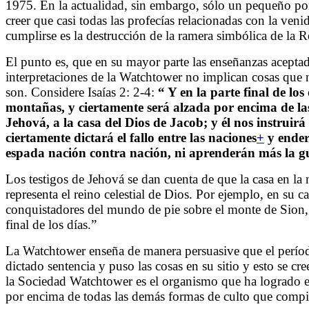
1975. En la actualidad, sin embargo, sólo un pequeño porc
creer que casi todas las profecías relacionadas con la ven
cumplirse es la destrucción de la ramera simbólica de la R
El punto es, que en su mayor parte las enseñanzas aceptada
interpretaciones de la Watchtower no implican cosas que no
son.
Considere Isaías 2: 2-4:
“
Y en la parte final de lo
montañas, y ciertamente será alzada por encima de la
Jehová, a la casa del Dios de Jacob; y él nos instrui
ciertamente dictará el fallo entre las naciones
+
y ender
espada nación contra nación, ni aprenderán más la g
Los testigos de Jehová se dan cuenta de que la casa en la 
representa el reino celestial de Dios. Por ejemplo, en su 
conquistadores del mundo de pie sobre el monte de Sion, qu
final de los días.”
La Watchtower enseña de manera persuasive que el período
dictado sentencia y puso las cosas en su sitio y esto se cr
la Sociedad Watchtower es el organismo que ha logrado el
por encima de todas las demás formas de culto que compi