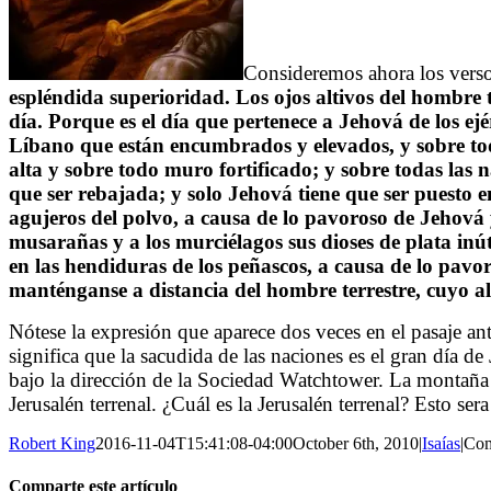
Consideremos ahora los versos
espléndida superioridad. Los ojos altivos del hombre te
día. Porque es el día que pertenece a Jehová de los ejé
Líbano que están encumbrados y elevados, y sobre tod
alta y sobre todo muro fortificado; y sobre todas las n
que ser rebajada; y solo Jehová tiene que ser puesto e
agujeros del polvo, a causa de lo pavoroso de Jehová y
musarañas y a los murciélagos sus dioses de plata inúti
en las hendiduras de los peñascos, a causa de lo pavor
manténganse a distancia del hombre terrestre, cuyo al
Nótese la expresión que aparece dos veces en el pasaje ant
significa que la sacudida de las naciones es el gran día d
bajo la dirección de la Sociedad Watchtower. La montaña 
Jerusalén terrenal. ¿Cuál es la Jerusalén terrenal? Esto se
Robert King
2016-11-04T15:41:08-04:00
October 6th, 2010
|
Isaías
|
Com
Comparte este artículo