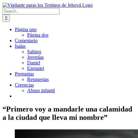
Skip
to
Search
content
for:
Página uno
Página dos
Comentario
Isaías
Salmos
Jeremías
Daniel
Ezequiel
Preguntas
Respuestas
Creencias
Abuso infantil
“Primero voy a mandarle una calamidad
a la ciudad que lleva mi nombre”
View
Larger