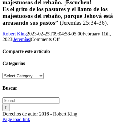
majestuosos del rebaño. ¡Escuchen!
Es el grito de los pastores y el llanto de los
majestuosos del rebaño, porque Jehová está
arrasando sus pastos”
(Jeremías 25:34-36).
Robert King
2023-02-25T09:04:58-05:00
February 11th,
on
2023
|
Jeremías
|
Comments Off
“Primero
voy
Comparte este artículo
a
mandarle
Facebook
X
Reddit
Tumblr
Pinterest
Vk
Email
Categorías
una
calamidad
Categorías
a
la
Buscar
ciudad
que
Search
lleva
for:
mi
nombre”
Derechos de autor 2016 - Robert King
Toggle
Page load link
Sliding
Go
Bar
to
Area
Top