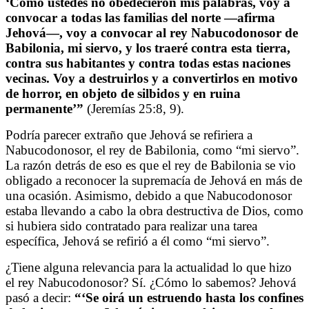
‘Como ustedes no obedecieron mis palabras, voy a
convocar a todas las familias del norte —afirma
Jehová—, voy a convocar al rey Nabucodonosor de
Babilonia, mi siervo, y los traeré contra esta tierra,
contra sus habitantes y contra todas estas naciones
vecinas. Voy a destruirlos y a convertirlos en motivo
de horror, en objeto de silbidos y en ruina
permanente’”
(Jeremías 25:8, 9).
Podría parecer extraño que Jehová se refiriera a
Nabucodonosor, el rey de Babilonia, como “mi siervo”.
La razón detrás de eso es que el rey de Babilonia se vio
obligado a reconocer la supremacía de Jehová en más de
una ocasión. Asimismo, debido a que Nabucodonosor
estaba llevando a cabo la obra destructiva de Dios, como
si hubiera sido contratado para realizar una tarea
específica, Jehová se refirió a él como “mi siervo”.
¿Tiene alguna relevancia para la actualidad lo que hizo
el rey Nabucodonosor? Sí. ¿Cómo lo sabemos? Jehová
pasó a decir:
“‘Se oirá un estruendo hasta los confines