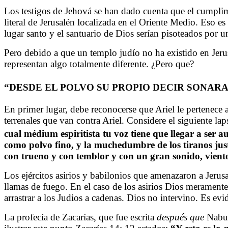
Los testigos de Jehová se han dado cuenta que el cumplimi
literal de Jerusalén localizada en el Oriente Medio. Eso es
lugar santo y el santuario de Dios serían pisoteados por 
Pero debido a que un templo judío no ha existido en Jerus
representan algo totalmente diferente. ¿Pero que?
“DESDE EL POLVO SU PROPIO DECIR SONARA
En primer lugar, debe reconocerse que Ariel le pertenece 
terrenales que van contra Ariel. Considere el siguiente la
cual médium espiritista tu voz tiene que llegar a ser au
como polvo fino, y la muchedumbre de los tiranos just
con trueno y con temblor y con un gran sonido, vient
Los ejércitos asirios y babilonios que amenazaron a Jerusa
llamas de fuego. En el caso de los asirios Dios meramente
arrastrar a los Judios a cadenas. Dios no intervino. Es e
La profecía de Zacarías, que fue escrita
después que
Nabuc