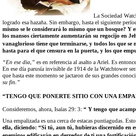
La Sociedad Watch
logrado esa hazaña. Sin embargo, hasta el siguiente períod
mismo se le considerará lo mismo que un bosque? Y en a
los mansos ciertamente aumentarán su regocijo en Jeh
vanaglorioso tiene que terminarse, y todos los que se
hasta para el que censura en la puerta, y los que emp
“En ese dia,”
es en referencia al asalto a Ariel. Es ento
En ese día parusía invisible de 1914 de la Watchtower será
que hasta este momento se jactaron de sus grandes conoc
su fin.”
“TENGO QUE PONERTE SITIO CON UNA EMPA
Consideremos, ahora, Isaías 29: 3:
“
Y tengo que acampar
Una empalizada es una cerca de estacas puntiagudas. Esto
ella, diciendo: “Si tú, aun tú, hubieras discernido en
enemigos edificarán en derredor de ti una fortificació