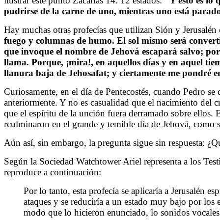
ilustrar este punto Zacarías 14: 12 estados:
“
Y esto es lo
pudrirse de la carne de uno, mientras uno está parado
Hay muchas otras profecías que utilizan Sión y Jerusalé
fuego y columnas de humo. El sol mismo será convertid
que invoque el nombre de Jehová escapará salvo; porqu
llama. Porque, ¡mira!, en aquellos días y en aquel tie
llanura baja de Jehosafat; y ciertamente me pondré en j
Curiosamente, en el día de Pentecostés, cuando Pedro se d
anteriormente. Y no es casualidad que el nacimiento del c
que el espíritu de la unción fuera derramado sobre ellos. E
rculminaron en el grande y temible día de Jehová, como 
Aún así, sin embargo, la pregunta sigue sin respuesta: ¿Qué
Según la Sociedad Watchtower Ariel representa a los Tes
reproduce a continuación:
Por lo tanto, esta profecía se aplicaría a Jerusalén e
ataques y se reduciría a un estado muy bajo por los e
modo que lo hicieron enunciado, lo sonidos vocales 