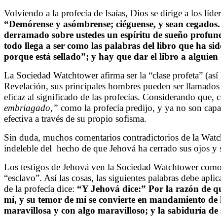
Volviendo a la profecía de Isaías, Dios se dirige a los líd
“
Demórense y asómbrense; ciéguense, y sean cegados.
derramado sobre ustedes un espíritu de sueño profundo; 
todo llega a ser como las palabras del libro que ha sido
porque está sellado”; y hay que dar el libro a alguien q
La Sociedad Watchtower afirma ser la “clase profeta” (así
Revelación, sus principales hombres pueden ser llamados “
eficaz al significado de las profecías. Considerando que,
embriagado,”
como la profecía predijo, y ya no son capa
efectiva a través de su propio sofisma.
Sin duda, muchos comentarios contradictorios de la Watch
indeleble del
hecho de que Jehová ha cerrado sus ojos y s
Los testigos de Jehová ven la Sociedad Watchtower como l
“esclavo”. Así las cosas, las siguientes palabras debe apli
de la profecía dice:
“Y Jehová dice:” Por la razón de qu
mí, y su temor de mí se convierte en mandamiento de 
maravillosa y con algo maravilloso; y la sabiduría de s