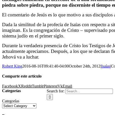
piedra sobre piedra, porque no discerniste el tiempo e
El comentario de Jesús es lo que motivo a sus discípulos a
Dada la similitud de la profecía de Isaías con respecto a s
imaginan. Es la congregación de Cristo – supervisado por 
sistema judío en el primer siglo.
Durante la verdadera presencia de Cristo los Testigos de
actualmente apreciamos. Después, a los que se declaran fi
Jehová va a luchar.
Robert King
2016-08-16T09:41:40-04:00
October 24th, 2012
|
Isaías
|
Co
Comparte este artículo
Facebook
X
Reddit
Tumblr
Pinterest
Vk
Email
Categorías
Search for:
Categorías