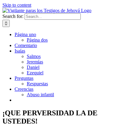
Skip to content
Search for:
Página uno
Página dos
Comentario
Isaías
Salmos
Jeremías
Daniel
Ezequiel
Preguntas
Respuestas
Creencias
Abuso infantil
¡QUE PERVERSIDAD LA DE
USTEDES!