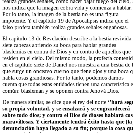
realiza grandes señales, como hacer bajar fuego del cielo, 
nos indica que la imagen cobra vida y comienza a hablar.
Por lo tanto, la imagen de la bestia no es una figura
impotente. Y el capítulo 19 de Apocalipsis indica que el
falso profeta también realiza grandes señales engañosas.
El capítulo 13 de Revelación describe a la bestia revivida
siete cabezas abriendo su boca para hablar grandes
blasfemias en contra de Dios y en contra de aquellos que
residen en el cielo. Del mismo modo, la profecía conteni
en el capítulo siete de Daniel nos muestra a una bestia de 
que surge un onceavo cuerno que tiene ojos y una boca 
habla cosas grandiosas. Por lo tanto, podemos darnos
cuenta que todas estas entidades tienen una característica 
común: blasfeman y se oponen contra Jehová Dios.
De manera similar, se dice que el rey del norte
‘’hará se
su propia voluntad, y se ensalzará y se engrandecerá
sobre todo dios; y contra el Dios de dioses hablará cos
maravillosas. Y ciertamente tendrá éxito hasta que [la
denunciación haya llegado a su fin; porque la cosa q