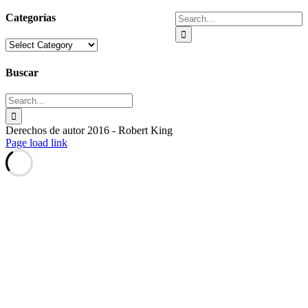
EL
FALSO
Facebook
X
Reddit
Tumblr
Pinterest
Vk
Email
Search
Categorías
PROFETA
for:
DEL
Categorías
APOCALIPSIS?
Buscar
Search
for:
Derechos de autor 2016 - Robert King
Toggle
Page load link
Sliding
Bar
Area
Go
to
Top