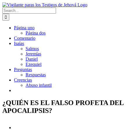
Skip
to
Search
content
for:
Página uno
Página dos
Comentario
Isaías
Salmos
Jeremías
Daniel
Ezequiel
Preguntas
Respuestas
Creencias
Abuso infantil
¿QUIÉN ES EL FALSO PROFETA DEL
APOCALIPSIS?
View