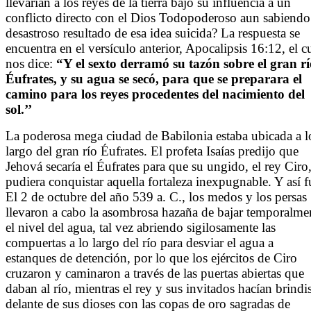
llevarían a los reyes de la tierra bajo su influencia a un
conflicto directo con el Dios Todopoderoso aun sabiendo
desastroso resultado de esa idea suicida? La respuesta se
encuentra en el versículo anterior, Apocalipsis 16:12, el c
nos dice:
“Y el sexto derramó su tazón sobre el gran rí
Éufrates, y su agua se secó, para que se preparara el
camino para los reyes procedentes del nacimiento del
sol.’’
La poderosa mega ciudad de Babilonia estaba ubicada a l
largo del gran río Éufrates. El profeta Isaías predijo que
Jehová secaría el Éufrates para que su ungido, el rey Ciro
pudiera conquistar aquella fortaleza inexpugnable. Y así f
El 2 de octubre del año 539 a. C., los medos y los persas
llevaron a cabo la asombrosa hazaña de bajar temporalme
el nivel del agua, tal vez abriendo sigilosamente las
compuertas a lo largo del río para desviar el agua a
estanques de detención, por lo que los ejércitos de Ciro
cruzaron y caminaron a través de las puertas abiertas que
daban al río, mientras el rey y sus invitados hacían brindi
delante de sus dioses con las copas de oro sagradas de