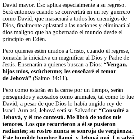
David mayor. Eso aplica especialmente a su regreso.
Será entonces cuando se convertirá en un rey guerrero
como David, que masacrará a todos los enemigos de
Dios, finalmente aplastará a las naciones y eliminará al
dios maligno que ha gobernado el mundo desde el
principio en Edén.
Pero quienes estén unidos a Cristo, cuando él regrese,
tomarán la iniciativa en magnificar al Dios y Padre de
Jesús. Enseñarán a quienes buscan a Dios:
“Vengan,
hijos míos, escúchenme; les enseñaré el temor
de Jehová”
(Salmo 34:11).
Pero como estarán en la carne por un tiempo, serán
perseguidos y acosados ​​como animales, tal como lo fue
David, a pesar de que Dios lo había ungido rey de
Israel. Aun así, Jehová será su Salvador:
“Consulté a
Jehová, y él me contestó. Me libró de todos mis
temores. Los que recurrieron a él se pusieron
radiantes; su rostro nunca se sonroja de vergüenza.
Este humilde hombre llamó, y Jehová oyó. Lo salvó