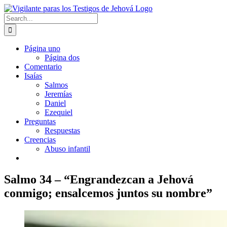
Skip
to
Search
content
for:
Página uno
Página dos
Comentario
Isaías
Salmos
Jeremías
Daniel
Ezequiel
Preguntas
Respuestas
Creencias
Abuso infantil
Salmo 34 – “Engrandezcan a Jehová
conmigo; ensalcemos juntos su nombre”
View
Larger