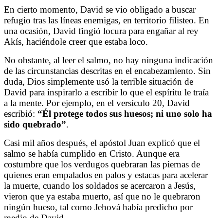
En cierto momento, David se vio obligado a buscar
refugio tras las líneas enemigas, en territorio filisteo. En
una ocasión, David fingió locura para engañar al rey
Akís, haciéndole creer que estaba loco.
No obstante, al leer el salmo, no hay ninguna indicación
de las circunstancias descritas en el encabezamiento. Sin
duda, Dios simplemente usó la terrible situación de
David para inspirarlo a escribir lo que el espíritu le traía
a la mente. Por ejemplo, en el versículo 20, David
escribió:
“Él protege todos sus huesos; ni uno solo ha
sido quebrado”
.
Casi mil años después, el apóstol Juan explicó que el
salmo se había cumplido en Cristo. Aunque era
costumbre que los verdugos quebraran las piernas de
quienes eran empalados en palos y estacas para acelerar
la muerte, cuando los soldados se acercaron a Jesús,
vieron que ya estaba muerto, así que no le quebraron
ningún hueso, tal como Jehová había predicho por
medio de David.