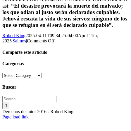
así:
“El desastre provocará la muerte del malvado;
los que odian al justo serán declarados culpables.
Jehová rescata la vida de sus siervos; ninguno de los
que se refugian en él será declarado culpable”
.
Robert King
2025-04-11T09:34:25-04:00
April 11th,
on
2025
|
Salmos
|
Comments Off
Salmo
34
Comparte este artículo
–
“Engrandezcan
Facebook
X
Reddit
Tumblr
Pinterest
Vk
Email
Categorías
a
Jehová
Categorías
conmigo;
ensalcemos
Buscar
juntos
su nombre”
Search
for:
Derechos de autor 2016 - Robert King
Toggle
Page load link
Sliding
Go
Bar
to