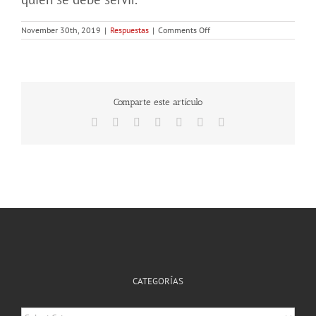
on
November 30th, 2019
|
Respuestas
|
Comments Off
¿SE
INCLINABAN
LOS
HOMBRES
ANTE
JESÚS
PORQUE
Comparte este artículo
ÉL
ERA
Facebook
X
Reddit
Tumblr
Pinterest
Vk
Email
DIOS?
CATEGORÍAS
Categorías