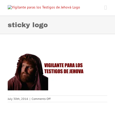
Skip
to
content
sticky logo
on
July 30th, 2016
|
Comments Off
sticky
logo