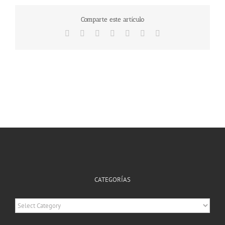
Comparte este artículo
Facebook
X
Reddit
Tumblr
Pinterest
Vk
Email
CATEGORÍAS
Categorías