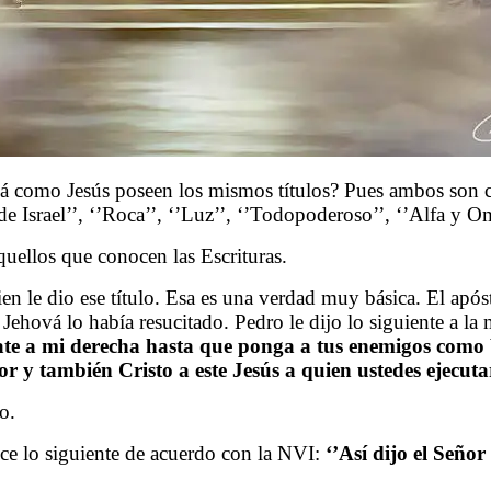
omo Jesús poseen los mismos títulos? Pues ambos son con
de Israel’’, ‘’Roca’’, ‘’Luz’’, ‘’Todopoderoso’’, ‘’Alfa y Om
ellos que conocen las Escrituras.
en le dio ese título. Esa es una verdad muy básica. El após
Jehová lo había resucitado. Pedro le dijo lo siguiente a la
tate a mi derecha hasta que ponga a tus enemigos como b
or y también Cristo a este Jesús a quien ustedes ejecu
o.
ice lo siguiente de acuerdo con la NVI:
‘’
Así dijo el Seño