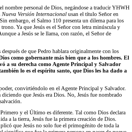
ado el nombre personal de Dios, negándose a traducir YHWH
a
Nueva Versión Internacional
usan el título Señor en
. Sin embargo, el Salmo 110 presenta un dilema para los
trono. Ya que Jesús es el Señor con letra minúscula y
unque a Jesús se le llama, con razón, el Señor de
as después de que Pedro hablara originalmente con los
Dios como gobernante más bien que a los hombres. El
evó a su derecha como Agente Principal y Salvador
ambién lo es el espíritu santo, que Dios les ha dado a
 poder, convirtiéndolo en el Agente Principal y Salvador.
ba diciendo que Jesús era Dios. No, Jesús fue nombrado
salvación.
 Primero y el Último es diferente. Tal como Dios declara
da a la tierra, Jesús fue la primera creación de Dios.
xplicó que Jesús no solo fue el primogénito de toda la
al significa que fue la primera persona en nacer de nuevo