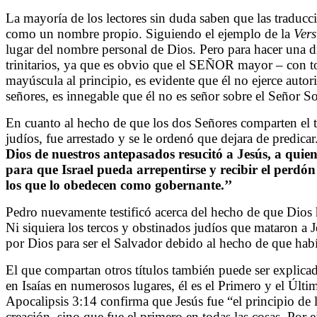
La mayoría de los lectores sin duda saben que las traduc
como un nombre propio. Siguiendo el ejemplo de la
Vers
lugar del nombre personal de Dios. Pero para hacer una d
trinitarios, ya que es obvio que el SEÑOR mayor – con to
mayúscula al principio, es evidente que él no ejerce aut
señores, es innegable que él no es señor sobre el Señor 
En cuanto al hecho de que los dos Señores comparten el tí
judíos, fue arrestado y se le ordenó que dejara de predicar
Dios de nuestros antepasados resucitó a Jesús, a qui
para que Israel pueda arrepentirse y recibir el perdón 
los que lo obedecen como gobernante.’’
Pedro nuevamente testificó acerca del hecho de que Dios h
Ni siquiera los tercos y obstinados judíos que mataron a
por Dios para ser el Salvador debido al hecho de que había
El que compartan otros títulos también puede ser explicad
en Isaías en numerosos lugares, él es el Primero y el Último
Apocalipsis 3:14 confirma que Jesús fue “el principio de 
creación, sino que fue el primero en todas las cosas. Por