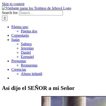
Skip to content
Search for:
Página uno
Página dos
Comentario
Isaías
Salmos
Jeremías
Daniel
Ezequiel
Preguntas
Respuestas
Creencias
Abuso infantil
Así dijo el SEÑOR a mi Señor