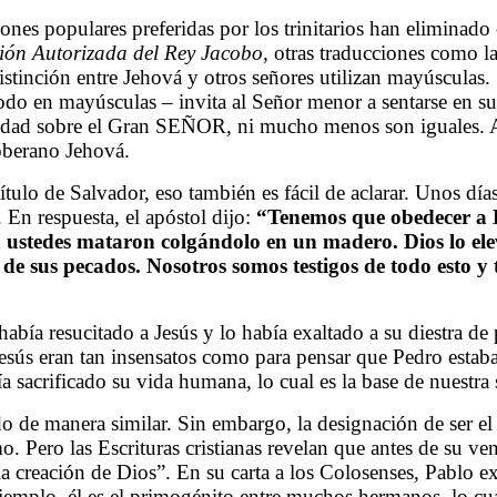
ciones populares preferidas por los trinitarios han elimin
ión Autorizada del Rey Jacobo
, otras traducciones como l
istinción entre Jehová y otros señores utilizan mayúsculas
do en mayúsculas – invita al Señor menor a sentarse en su 
oridad sobre el Gran SEÑOR, ni mucho menos son iguales. A
Soberano Jehová.
tulo de Salvador, eso también es fácil de aclarar. Unos dí
. En respuesta, el apóstol dijo:
“Tenemos que obedecer a 
en ustedes mataron colgándolo en un madero. Dios lo el
de sus pecados. Nosotros somos testigos de todo esto y t
abía resucitado a Jesús y lo había exaltado a su diestra de
 Jesús eran tan insensatos como para pensar que Pedro esta
 sacrificado su vida humana, lo cual es la base de nuestra 
o de manera similar. Sin embargo, la designación de ser el
. Pero las Escrituras cristianas revelan que antes de su veni
la creación de Dios”. En su carta a los Colosenses, Pablo e
 ejemplo, él es el primogénito entre muchos hermanos, lo cu