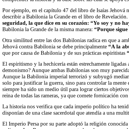
Por ejemplo, en el capítulo 47 del libro de Isaías Jehová 
describir a Babilonia la Grande en el libro de Revelación. 
seguridad, la que dice en su corazón: “Yo soy y no h
Babilonia la Grande de la misma manera:
“Porque sigue 
Otra similitud entre las dos Babilonias radica en que a am
Jehová contra Babilonia se debe principalmente
“A la ab
que por causa de Babilonia y de sus prácticas espiritistas
El espiritismo y la hechicería están estrechamente ligada
demonismo? Aunque ambas Babilonias son muy parecidas,
Aunque la Babilonia imperial terrorizó y subyugó mediante
solo para justificar la guerra, sino para controlar la ment
siempre ha sido un medio útil para lograr ciertos objetiv
reina de todas las rameras, ya que comete fornicación con l
La historia nos verifica que cada imperio político ha teni
disponían de una clase sacerdotal que atendía a una multi
El Imperio Persa por su parte adoptó la religión conoci