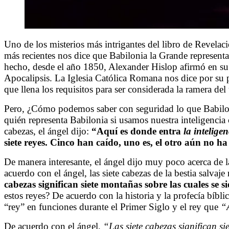
Uno de los misterios más intrigantes del libro de Revelaci
más recientes nos dice que Babilonia la Grande represen
hecho, desde el año 1850, Alexander Hislop afirmó en su 
Apocalipsis. La Iglesia Católica Romana nos dice por su par
que llena los requisitos para ser considerada la ramera del 
Pero, ¿Cómo podemos saber con seguridad lo que Babilonia
quién representa Babilonia si usamos nuestra inteligencia c
cabezas, el ángel dijo:
“Aquí es donde entra
la intelige
siete reyes. Cinco han caído, uno es, el otro aún no 
De manera interesante, el ángel dijo muy poco acerca de la
acuerdo con el ángel, las siete cabezas de la bestia salva
cabezas significan siete montañas sobre las cuales se s
estos reyes? De acuerdo con la historia y la profecía bíb
“rey” en funciones durante el Primer Siglo y el rey que
“
De acuerdo con el ángel,
“Las siete cabezas significan s