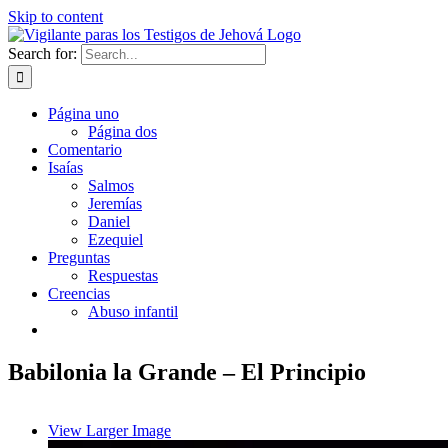
Skip to content
Search for:
Página uno
Página dos
Comentario
Isaías
Salmos
Jeremías
Daniel
Ezequiel
Preguntas
Respuestas
Creencias
Abuso infantil
Babilonia la Grande – El Principio
View Larger Image