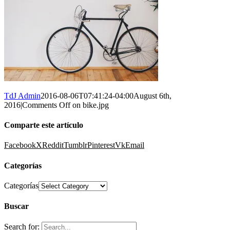
TdJ Admin
2016-08-06T07:41:24-04:00
August 6th,
2016
|
Comments Off
on bike.jpg
Comparte este artículo
Facebook
X
Reddit
Tumblr
Pinterest
Vk
Email
Categorías
Categorías
Buscar
Search for: