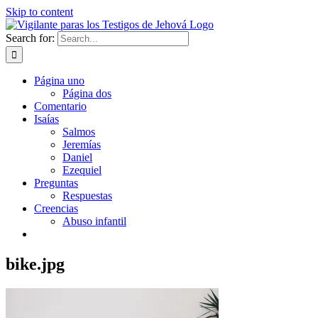
Skip to content
Search for:
Página uno
Página dos
Comentario
Isaías
Salmos
Jeremías
Daniel
Ezequiel
Preguntas
Respuestas
Creencias
Abuso infantil
bike.jpg