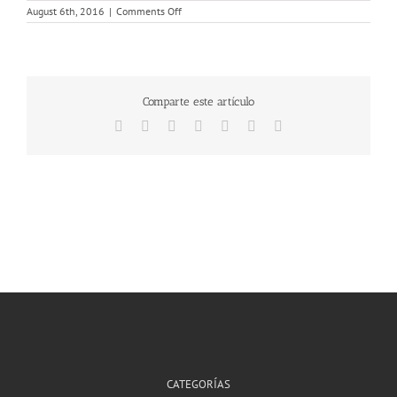
on
August 6th, 2016
|
Comments Off
blurflake4.png
Comparte este artículo
Facebook
X
Reddit
Tumblr
Pinterest
Vk
Email
CATEGORÍAS