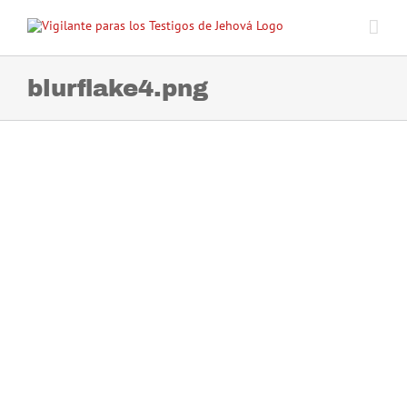
Skip
to
content
blurflake4.png