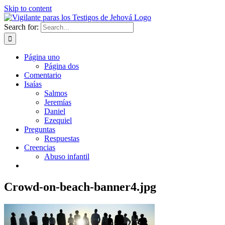
Skip to content
Search for:
Página uno
Página dos
Comentario
Isaías
Salmos
Jeremías
Daniel
Ezequiel
Preguntas
Respuestas
Creencias
Abuso infantil
Crowd-on-beach-banner4.jpg