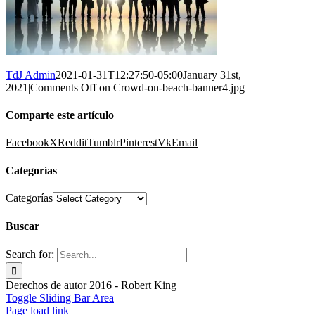
TdJ Admin
2021-01-31T12:27:50-05:00
January 31st,
2021
|
Comments Off
on Crowd-on-beach-banner4.jpg
Comparte este artículo
Facebook
X
Reddit
Tumblr
Pinterest
Vk
Email
Categorías
Categorías
Buscar
Search for:
Derechos de autor 2016 - Robert King
Toggle Sliding Bar Area
Page load link