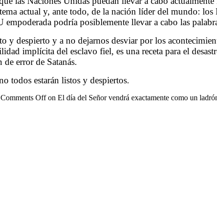
 las Naciones Unidas puedan llevar a cabo actualmente la 
ema actual y, ante todo, de la nación líder del mundo: lo
 empoderada podría posiblemente llevar a cabo las palabra
isto y despierto y a no dejarnos desviar por los acontecimi
bilidad implícita del esclavo fiel, es una receta para el des
n de error de Satanás.
 todos estarán listos y despiertos.
|
Comments Off
on El día del Señor vendrá exactamente como un ladró