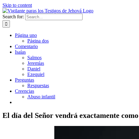
Skip to content
Search for:
Página uno
Página dos
Comentario
Isaías
Salmos
Jeremías
Daniel
Ezequiel
Preguntas
Respuestas
Creencias
Abuso infantil
El día del Señor vendrá exactamente como 