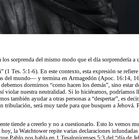
 los sorprenda del mismo modo que el día sorprendería a u
 (1 Tes. 5:1-6). En este contexto, esta expresión se refier
alsas del mundo— y termina en Armagedón (Apoc. 16:14, 16
 No debemos dormirnos “como hacen los demás”, sino estar de
sí violar nuestra neutralidad. Si lo hiciéramos, podríamos
os también ayudar a otras personas a “despertar”, es decir,
 tribulación, será muy tarde para que busquen a Jehová. P
gente tiende a creerlo y no a cuestionarlo. Esto lo vemos 
e hoy, la Watchtower repite varias declaraciones infundada
 que Pablo nos habla en 1 Tesalonicenses 5:3 del “día de J