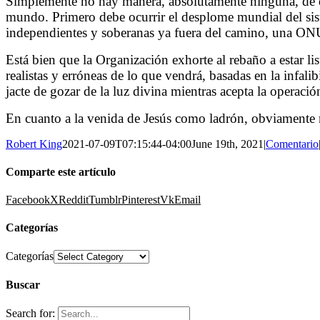
Simplemente no hay manera, absolutamente ninguna, de que
mundo. Primero debe ocurrir el desplome mundial del sist
independientes y soberanas ya fuera del camino, una ONU
Está bien que la Organización exhorte al rebaño a estar l
realistas y erróneas de lo que vendrá, basadas en la infali
jacte de gozar de la luz divina mientras acepta la operació
En cuanto a la venida de Jesús como ladrón, obviamente no
Robert King
2021-07-09T07:15:44-04:00
June 19th, 2021
|
Comentario
Comparte este artículo
Facebook
X
Reddit
Tumblr
Pinterest
Vk
Email
Categorías
Categorías
Buscar
Search for: