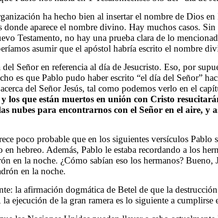
ganización ha hecho bien al insertar el nombre de Dios en 
reas donde aparece el nombre divino. Hay muchos casos. Si
uevo Testamento, no hay una prueba clara de lo mencionad
beríamos asumir que el apóstol habría escrito el nombre divi
 del Señor en referencia al día de Jesucristo. Eso, por supu
ho es que Pablo pudo haber escrito “el día del Señor” haci
 acerca del Señor Jesús, tal como podemos verlo en el capí
 y los que están muertos en unión con Cristo resucitará
as nubes para encontrarnos con el Señor en el aire, y 
parece poco probable que en los siguientes versículos Pablo 
o en hebreo.
Además, Pablo le estaba recordando a los herm
n en la noche. ¿Cómo sabían eso los hermanos? Bueno, Jes
drón en la noche.
: la afirmación dogmática de Betel de que la destrucción d
la ejecución de la gran ramera es lo siguiente a cumplirse e