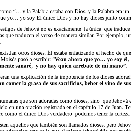
 como “… y la Palabra estaba con Dios, y la Palabra era un
 que yo… yo soy Él único Dios y no hay dioses junto con
estigos de Jehová no es exactamente
la única
que traduce 
s que traducen el verso de manera similar. Por ejemplo, 
.
xistían otros dioses. Él estaba enfatizando el hecho de q
Moisés pasó a escribir:
“
Vean ahora que yo… yo soy él,
mente sanaré,
y no hay quien arrebate de mi mano”.
 dieran una explicación de la impotencia de los dioses ador
an comer la grasa de sus sacrificios, beber el vino de su
humanas que son adoradas como dioses, sino
que Jehová e
cielo en una oración registrada en el capítulo 17 de Juan. T
re como el único Dios verdadero
podemos tener la certeza
sten aquellos que también son llamados dioses, pero Jehov