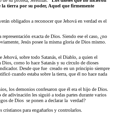
 de su profeta, Jeremías:
“Los dioses que no hicieron
de la tierra por su poder, Aquel que firmemente
 verán obligados a reconocer que Jehová en verdad es el
a representación exacta de Dios. Siendo ese el caso, ¿no
 obviamente, Jesús posee la misma gloria de Dios mismo.
de Jehová, sobre todo Satanás, el Diablo, a quien el
 Dios, como lo hace Satanás y su círculo de dioses
indicador. Desde que fue
creado en un principio siempre
ficó cuando estaba sobre la tierra, que él no hace nada
ios, los demonios confesaron que él era el hijo de Dios.
de adivinación les siguió a todas partes durante varios
igos de Dios
se ponen a declarar la
verdad?
 cristianos para engañarlos y controlarlos.