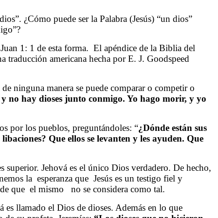
 dios”. ¿Cómo puede ser la Palabra (Jesús) “un dios”
migo”?
Juan 1: 1 de esta forma.
El apéndice de la Biblia del
una traducción americana hecha por E. J. Goodspeed
ue de ninguna manera se puede comparar o competir o
y no hay dioses junto conmigo. Yo hago morir, y yo
ados por los pueblos, preguntándoles
: “
¿Dónde están sus
s libaciones? Que ellos se levanten y les ayuden. Que
s superior. Jehová es el único Dios verdadero. De hecho,
enemos la
esperanza que
Jesús es un testigo fiel y
 de que
el mismo
no se considera como tal.
á es llamado el Dios de dioses. Además en lo que