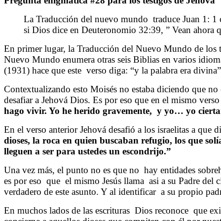
Pregunta enigmática #28 para los testigos de Jehová
La Traducción del nuevo mundo
traduce Juan 1: 1
si Dios dice en Deuteronomio 32:39, ” Vean ahora
En primer lugar, la Traducción del Nuevo Mundo de los t
Nuevo Mundo enumera otras seis Biblias en varios idioma
(1931) hace que este
verso diga: “y la palabra era divina”
Contextualizando esto Moisés no estaba diciendo que no e
desafiar a Jehová Dios. Es por eso que en el mismo verso 
hago vivir. Yo he herido gravemente,
y yo… yo cierta
En el verso anterior Jehová desafió a los israelitas a que
dioses, la roca en quien buscaban refugio, los que solí
lleguen a ser para ustedes un escondrijo.”
Una vez más, el punto no es que no
hay entidades sobre
es por eso
que
el mismo Jesús llama
asi a su Padre del 
verdadero de este asunto. Y al identificar
a su propio pad
En muchos lados de las escrituras
Dios reconoce
que exi