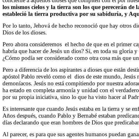
concierne a aquellos dioses que compiten con él por nuest
los mismos cielos y la tierra son los que perecerán de 
estableció la tierra productiva por su sabiduría, y Aq
Por lo tanto, Jehová de hecho reconoció que hay otros dio
Dios de los dioses.
Pero ahora consideremos
el hecho de que en el primer ca
habría que hacer de Jesús un dios? Si, en toda su gloria 
¿Cómo podía ser considerado como otra cosa más que u
Pero a diferencia de los aspirantes a dioses que están dest
apóstol Pablo reveló como el
dios de este mundo, Jesús 
demoníacos. Jesús no está compitiendo por nuestra adora
ha estado en completa armonía y unidad con el verdadero D
por su propia iniciativa, sino lo que ha visto hacer al Padr
Es interesante que cuando Jesús estaba en la tierra y se 
Años después, cuando Pablo y Bernabé estaban predican
días declarando que eran hombres de Dios que predicaban
Al parecer, es para que sus agentes humanos puedan ganar c