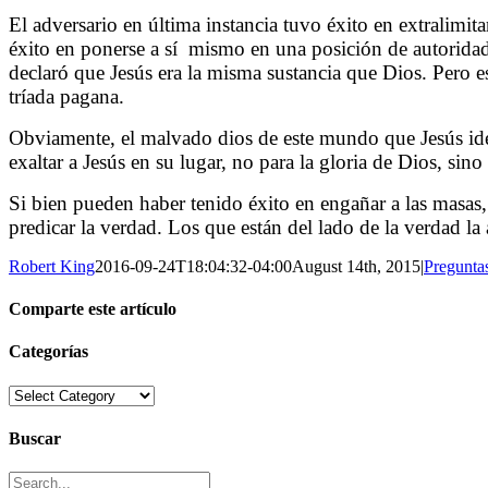
El adversario en última instancia tuvo éxito en extralimita
éxito en ponerse a sí
mismo en una posición de autoridad 
declaró que Jesús era la misma sustancia que Dios. Pero e
tríada pagana.
Obviamente, el malvado dios de este mundo que Jesús iden
exaltar a Jesús en su lugar, no para la gloria de Dios, sino
Si bien pueden haber tenido éxito en engañar a las masas,
predicar la verdad. Los que están del lado de la verdad la
Robert King
2016-09-24T18:04:32-04:00
August 14th, 2015
|
Pregunta
Comparte este artículo
Facebook
X
Reddit
Tumblr
Pinterest
Vk
Email
Categorías
Categorías
Buscar
Search