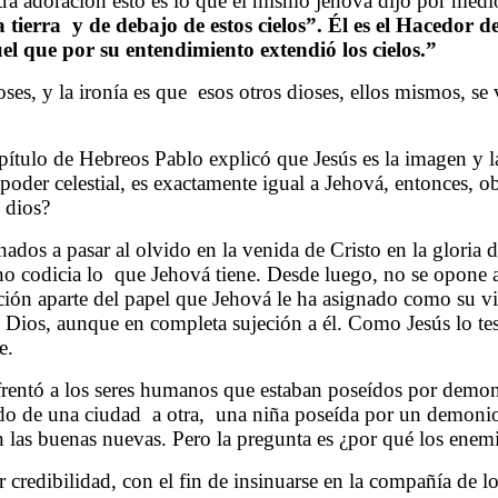
ra adoracion esto es lo que el mismo jehová dijo por medio
la tierra y de debajo de estos cielos”. Él es el Hacedor 
uel que por su entendimiento extendió los cielos.”
ses, y la ironía es que
esos otros dioses, ellos mismos, se
pítulo de Hebreos Pablo explicó que Jesús es la imagen y l
y poder celestial, es exactamente igual a Jehová, entonces,
n dios?
inados a pasar al olvido en la venida de Cristo en la gloria 
no codicia lo
que Jehová tiene. Desde luego, no se opone a
ción aparte del papel que Jehová le ha asignado como su v
ios, aunque en completa sujeción a él. Como Jesús lo testi
e.
enfrentó a los seres humanos que estaban poseídos por demon
do de una ciudad
a otra,
una niña poseída por un demonio 
 las buenas nuevas. Pero la pregunta es ¿por qué los enem
redibilidad, con el fin de insinuarse en la compañía de los