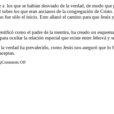
r a
los que se habían desviado de la verdad, de modo que 
sobre los que eran ancianos de la congregación de Cristo.
so fue sólo el inicio. Esto allanó el camino para que Jesús
tificó como el padre de la mentira, ha creado un esquema 
 para ocultar la relación especial que existe entre Jehová y s
 la verdad ha prevalecido, como Jesús nos aseguró que lo ha
 aceptan.
on
s
|
Comments Off
JEHOVÁ,
JESÚS
Y
LOS
DIOSES.