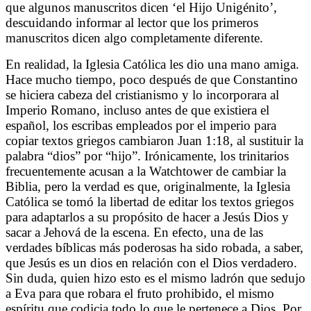
que algunos manuscritos dicen ‘el Hijo Unigénito’,
descuidando informar al lector que los primeros
manuscritos dicen algo completamente diferente.
En realidad, la Iglesia Católica les dio una mano amiga.
Hace mucho tiempo, poco después de que Constantino
se hiciera cabeza del cristianismo y lo incorporara al
Imperio Romano, incluso antes de que existiera el
español, los escribas empleados por el imperio para
copiar textos griegos cambiaron Juan 1:18, al sustituir la
palabra “dios” por “hijo”. Irónicamente, los trinitarios
frecuentemente acusan a la Watchtower de cambiar la
Biblia, pero la verdad es que, originalmente, la Iglesia
Católica se tomó la libertad de editar los textos griegos
para adaptarlos a su propósito de hacer a Jesús Dios y
sacar a Jehová de la escena. En efecto, una de las
verdades bíblicas más poderosas ha sido robada, a saber,
que Jesús es un dios en relación con el Dios verdadero.
Sin duda, quien hizo esto es el mismo ladrón que sedujo
a Eva para que robara el fruto prohibido, el mismo
espíritu que codicia todo lo que le pertenece a Dios. Por