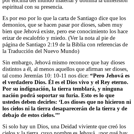
por encima del mundo material y domina la dimensión
espiritual con su presencia.
Es por eso por lo que la carta de Santiago dice que los
demonios, que se hacen pasar por dioses, saben muy
bien que Jehová existe, pero ese conocimiento los hace
erizar de escalofrío y miedo. (Ver la nota al pie de
página de Santiago 2:19 de la Biblia con referencias de
la Traducción del Nuevo Mundo)
Sin embargo, Jehová mismo reconoce que hay dioses
distintos a él, al menos aquellos que afirman ser dioses,
tal como Jeremías 10: 10-11 nos dice:
“Pero Jehová es
el verdadero Dios. Él es el Dios vivo y el Rey eterno.
Por su indignación, la tierra temblará, y ninguna
nación podrá soportar su furia. Esto es lo que
ustedes deben decirles: ‘Los dioses que no hicieron ni
los cielos ni la tierra desaparecerán de la tierra y de
debajo de estos cielos.’’’
Si solo hay un Dios, una Deidad viviente que creó los
cielos y la tierra, cuyo nombre es Jehová, ¿por qué hay