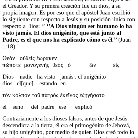
el Creador. Y su primera creación fue un dios, a su
propia imagen. Es por eso que el apóstol Juan escribió
lo siguiente con respecto a Jesús y su posición única con
respecto a Dios: ‘’
‘’A Dios ningún ser humano lo ha
visto jamás. El dios unigénito, que está junto al
Padre, es el que nos ha explicado cómo es él.’’
(Juan
1:18)
Θεὸν οὐδεὶς ἑώρακεν
πώποτε· μονογενὴς θεὸς ὁ
ὢν εἰς
Dios nadie ha visto jamás . el unigénito
dios el[que] estando en
τὸν κόλπον τοῦ πατρὸς ἐκεῖνος ἐξηγήσατο
el seno del padre ese explicó
Contrariamente a los dioses falsos, antes de que Jesús
descendiera a la tierra, él era el primogénito de Jehová,
su hijo unigénito, por medio de quien Dios creó todo lo