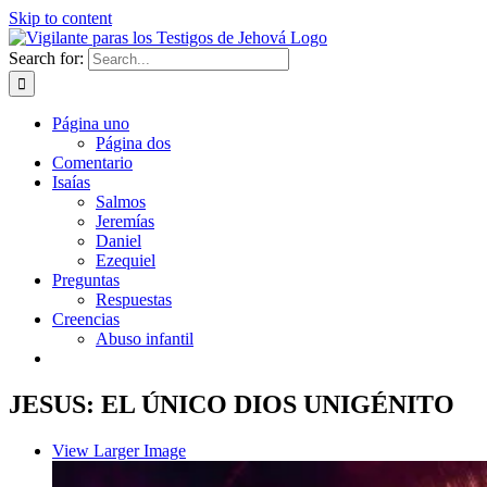
Skip to content
Search for:
Página uno
Página dos
Comentario
Isaías
Salmos
Jeremías
Daniel
Ezequiel
Preguntas
Respuestas
Creencias
Abuso infantil
JESUS: EL ÚNICO DIOS UNIGÉNITO
View Larger Image