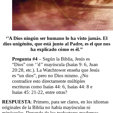
‘’A Dios ningún ser humano lo ha visto jamás. El
dios unigénito, que está junto al Padre, es el que nos
ha explicado cómo es él.’’
Pregunta #4
– Según la Biblia, Jesús es
“Dios” con ‘’d’’ mayúscula (Isaías 9: 6, Juan
20:28, etc.). La Watchtower enseña que Jesús
es “un dios”, pero no Dios mismo. ¿No
contradice esto directamente múltiples
escrituras como Isaías 44: 6, Isaías 44: 8 e
Isaías 45: 21-22, entre otras?
RESPUESTA
: Primero, para ser claros, en los idiomas
originales de la Biblia no había mayúsculas ni
minúsculas. Depende de los traductores modernos