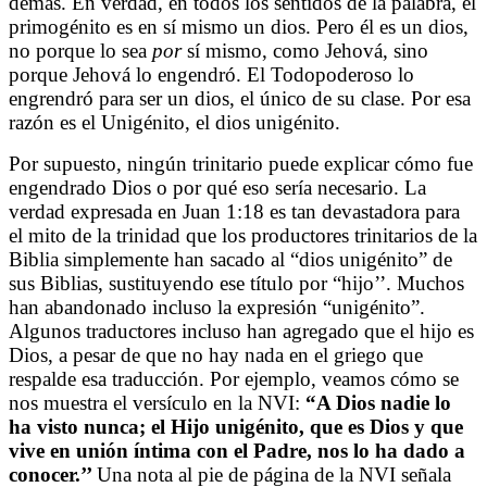
demás. En verdad, en todos los sentidos de la palabra, el
primogénito es en sí mismo un dios. Pero él es un dios,
no porque lo sea
por
sí mismo, como Jehová, sino
porque Jehová lo engendró. El Todopoderoso lo
engrendró para ser un dios, el único de su clase. Por esa
razón es el Unigénito, el dios unigénito.
Por supuesto, ningún trinitario puede explicar cómo fue
engendrado Dios o por qué eso sería necesario. La
verdad expresada en Juan 1:18 es tan devastadora para
el mito de la trinidad que los productores trinitarios de la
Biblia simplemente han sacado al “dios unigénito” de
sus Biblias, sustituyendo ese título por “hijo’’. Muchos
han abandonado incluso la expresión “unigénito”.
Algunos traductores incluso han agregado que el hijo es
Dios, a pesar de que no hay nada en el griego que
respalde esa traducción. Por ejemplo, veamos cómo se
nos muestra el versículo en la NVI:
“
A Dios nadie lo
ha visto nunca; el Hijo unigénito, que es Dios y que
vive en unión íntima con el Padre, nos lo ha dado a
conocer.’’
Una nota al pie de página de la NVI señala