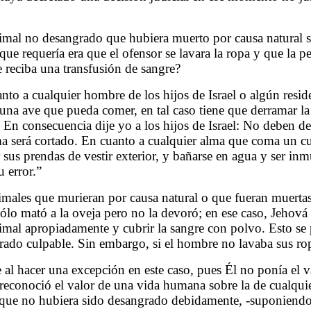
mal no desangrado que hubiera muerto por causa natural si 
que requería era que el ofensor se lavara la ropa y que la
reciba una transfusión de sangre?
nto a cualquier hombre de los hijos de Israel o algún resid
 una ave que pueda comer, en tal caso tiene que derramar la
a. En consecuencia dije yo a los hijos de Israel: No deben 
oma será cortado. En cuanto a cualquier alma que coma un c
ar sus prendas de vestir exterior, y bañarse en agua y ser in
 error.”
imales que murieran por causa natural o que fueran muert
ólo mató a la oveja pero no la devoró; en ese caso, Jehová p
imal apropiadamente y cubrir la sangre con polvo. Esto se 
derado culpable. Sin embargo, si el hombre no lavaba sus ro
al hacer una excepción en este caso, pues Él no ponía el v
reconoció el valor de una vida humana sobre la de cualqui
l que no hubiera sido desangrado debidamente, -suponiendo