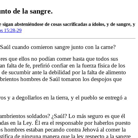
nto de la sangre.
 sigan absteniéndose de cosas sacrificadas a ídolos, y de sangre, y
s 15:28-29
e Saúl cuando comieron sangre junto con la carne?
bres que ellos no podían comer hasta que todos sus
lta de fe, prefirió confiar en la fuerza física de los
de sucumbir ante la debilidad por la falta de alimento
hambrientos hombres de Saúl tomaron los despojos que
 y a degollarlos en la tierra, y el pueblo se entregó a
 hambrientos soldados? ¿Saúl? Lo más seguro es que él
adas en la Ley. Él era el responsable por haberlos puesto
 los hombres estaban pecando contra Jehová al comer la
tifica de ninguna manera que la ley respecto a la sangre