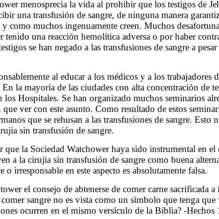
wer menosprecia la vida al prohibir que los testigos de Je
cibir una transfusión de sangre, de ninguna manera garantiz
tal y como muchos ingenuamente creen. Muchos desafortunad
er tenido una reacción hemolítica adversa o por haber cont
testigos se han negado a las transfusiones de sangre a pesar
ablemente al educar a los médicos y a los trabajadores del 
s. En la mayoría de las ciudades con alta concentración de
los Hospitales. Se han organizado muchos seminarios alre
n que ver con este asunto. Como resultado de estos semina
hermanos que se rehusan a las transfusiones de sangre. Est
ujia sin transfusión de sangre.
r que la Sociedad Watchower haya sido instrumental en el es
en a la cirujia sin transfusión de sangre como buena alternat
o irresponsable en este aspecto es absolutamente falsa.
wer el consejo de abtenerse de comer carne sacrificada a íd
de comer sangre no es vista como un símbolo que tenga que
iones ocurren en el mismo versículo de la Biblia? -Hechos 