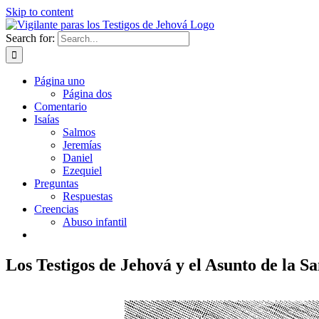
Skip to content
Search for:
Página uno
Página dos
Comentario
Isaías
Salmos
Jeremías
Daniel
Ezequiel
Preguntas
Respuestas
Creencias
Abuso infantil
Los Testigos de Jehová y el Asunto de la S