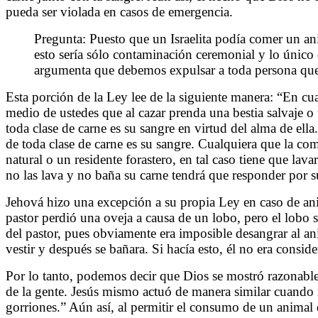
pueda ser violada en casos de emergencia.
Pregunta: Puesto que un Israelita podía comer un ani
esto sería sólo contaminación ceremonial y lo único 
argumenta que debemos expulsar a toda persona que 
Esta porción de la Ley lee de la siguiente manera: “En cua
medio de ustedes que al cazar prenda una bestia salvaje o
toda clase de carne es su sangre en virtud del alma de ell
de toda clase de carne es su sangre. Cualquiera que la c
natural o un residente forastero, en tal caso tiene que lav
no las lava y no baña su carne tendrá que responder por su
Jehová hizo una excepción a su propia Ley en caso de an
pastor perdió una oveja a causa de un lobo, pero el lobo s
del pastor, pues obviamente era imposible desangrar al an
vestir y después se bañara. Si hacía esto, él no era consi
Por lo tanto, podemos decir que Dios se mostró razonable 
de la gente. Jesús mismo actuó de manera similar cuando 
gorriones.” Aún así, al permitir el consumo de un anima