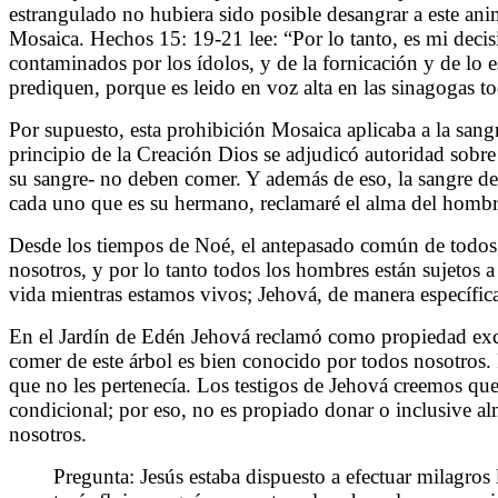
estrangulado no hubiera sido posible desangrar a este an
Mosaica. Hechos 15: 19-21 lee: “Por lo tanto, es mi decisi
contaminados por los ídolos, y de la fornicación y de lo 
prediquen, porque es leido en voz alta en las sinagogas t
Por supuesto, esta prohibición Mosaica aplicaba a la sangr
principio de la Creación Dios se adjudicó autoridad sobre
su sangre- no deben comer. Y además de eso, la sangre de 
cada uno que es su hermano, reclamaré el alma del hombr
Desde los tiempos de Noé, el antepasado común de todos lo
nosotros, y por lo tanto todos los hombres están sujetos a
vida mientras estamos vivos; Jehová, de manera específica 
En el Jardín de Edén Jehová reclamó como propiedad exclu
comer de este árbol es bien conocido por todos nosotros.
que no les pertenecía. Los testigos de Jehová creemos qu
condicional; por eso, no es propiado donar o inclusive al
nosotros.
Pregunta: Jesús estaba dispuesto a efectuar milagro