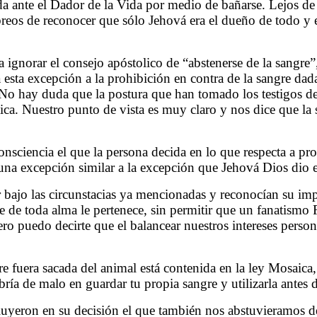
a ante el Dador de la Vida por medio de bañarse. Lejos de 
ebreos de reconocer que sólo Jehová era el dueño de todo y 
ignorar el consejo apóstolico de “abstenerse de la sangre”,
 esta excepción a la prohibición en contra de la sangre da
 No hay duda que la postura que han tomado los testigos de 
ica. Nuestro punto de vista es muy claro y nos dice que la
nsciencia el que la persona decida en lo que respecta a pr
 una excepción similar a la excepción que Jehová Dios dio 
bajo las circunstacias ya mencionadas y reconocían su impu
 de toda alma le pertenece, sin permitir que un fanatismo
 puedo decirte que el balancear nuestros intereses personal
e fuera sacada del animal está contenida en la ley Mosaica, y
ría de malo en guardar tu propia sangre y utilizarla antes 
luyeron en su decisión el que también nos abstuvieramos d