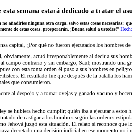
 esta semana estará dedicado a tratar el asu
 no añadirles ninguna otra carga, salvo estas cosas necesarias:
que
amente de estas cosas, prosperarán. ¡Buena salud a ustedes!”
Hecho
ensa capital, ¿Por qué no fueron ejecutados los hombres d
úl, obviamente, actuó irresponablemente al decir a sus hom
 campo contrario y sin embargo, Saúl; mostrando una gran fa
ues con esta tonta orden él puso a sus hombres en peligro 
Filisteos. El resultado fue que después de la batalla los 
imales que consumieron.
ente al despojo y a tomar ovejas y ganado vacuno y becerros
ey se hubiera hecho cumplir; quién iba a ejecutar a estos
tratado de castigar a los hombres según las ordenes estipul
cómo Jehová juzgó esta situación. El relato sí reconoce que
haya decretado una decisión judicial en ese momento no jus