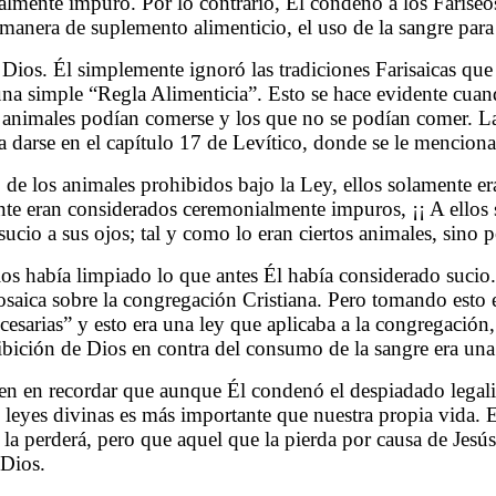
almente impuro. Por lo contrario, Él condenó a los Fariseos
a manera de suplemento alimenticio, el uso de la sangre para
 Dios. Él simplemente ignoró las tradiciones Farisaicas qu
a simple “Regla Alimenticia”. Esto se hace evidente cuand
e animales podían comerse y los que no se podían comer. La
 a darse en el capítulo 17 de Levítico, donde se le menciona
o de los animales prohibidos bajo la Ley, ellos solamente e
nte eran considerados ceremonialmente impuros, ¡¡ A ellos 
cio a sus ojos; tal y como lo eran ciertos animales, sino p
 había limpiado lo que antes Él había considerado sucio. 
saica sobre la congregación Cristiana. Pero tomando esto e
cesarias” y esto era una ley que aplicaba a la congregación,
hibición de Dios en contra del consumo de la sangre era una 
en en recordar que aunque Él condenó el despiadado legalis
s leyes divinas es más importante que nuestra propia vida. E
- la perderá, pero que aquel que la pierda por causa de Jesús
 Dios.