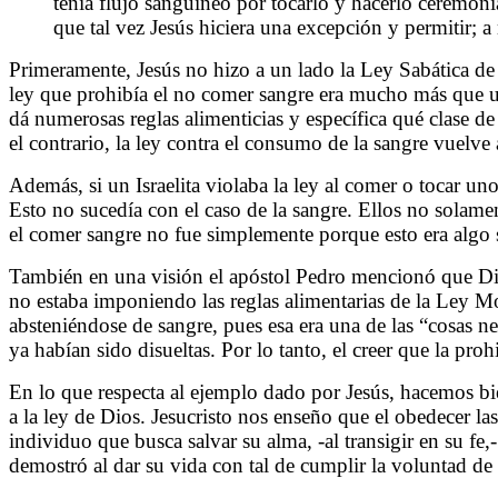
tenía flujo sanguíneo por tocarlo y hacerlo ceremoni
que tal vez Jesús hiciera una excepción y permitir; 
Primeramente, Jesús no hizo a un lado la Ley Sabática de
ley que prohibía el no comer sangre era mucho más que un
dá numerosas reglas alimenticias y específica qué clase d
el contrario, la ley contra el consumo de la sangre vuelve
Además, si un Israelita violaba la ley al comer o tocar un
Esto no sucedía con el caso de la sangre. Ellos no solame
el comer sangre no fue simplemente porque esto era algo su
También en una visión el apóstol Pedro mencionó que Dios
no estaba imponiendo las reglas alimentarias de la Ley Mo
absteniéndose de sangre, pues esa era una de las “cosas ne
ya habían sido disueltas. Por lo tanto, el creer que la pro
En lo que respecta al ejemplo dado por Jesús, hacemos bi
a la ley de Dios. Jesucristo nos enseño que el obedecer la
individuo que busca salvar su alma, -al transigir en su fe,
demostró al dar su vida con tal de cumplir la voluntad de