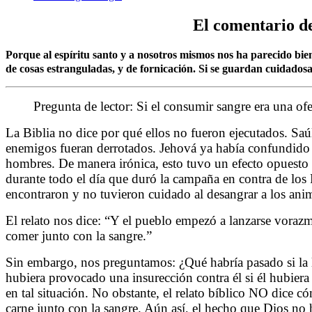
El comentario de
Porque al espíritu santo y a nosotros mismos nos ha parecido bien
de cosas estranguladas, y de fornicación. Si se guardan cuidados
Pregunta de lector:
Si el consumir sangre era una of
La Biblia no dice por qué ellos no fueron ejecutados. Sa
enemigos fueran derrotados. Jehová ya había confundido al
hombres. De manera irónica, esto tuvo un efecto opuesto p
durante todo el día que duró la campaña en contra de los 
encontraron y no tuvieron cuidado al desangrar a los an
El relato nos dice: “Y el pueblo empezó a lanzarse vorazm
comer junto con la sangre.”
Sin embargo, nos preguntamos: ¿Qué habría pasado si la l
hubiera provocado una insurección contra él si él hubiera 
en tal situación. No obstante, el relato bíblico NO dice 
carne junto con la sangre. Aún así, el hecho que Dios no 