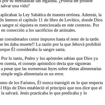
 por su mentalidad tan legalista. ¿Podría ser posible
 salvar una vida?
e aplicaban la Ley Sabática de manera errónea. Además, la
o leemos el capítulo 11 de libro de Levítico, donde Dios
 sangre ni siquiera es mencionada en este contexto. Por
 en conección a los sacrificios de animales.
ran considerados como impuros hasta el resto de la tarde.
se les daba muerte!! La razón por la que Jehová prohibió
orque Él consideraba la sangre santa.
Por lo tanto, Pedro y los apóstoles sabían que Dios ya
n cuenta, el consejo apóstolico decía que siguieran
 a pesar que las numerosas leyes sobre dietas alimentarias
simple regla alimentaria es un error.
mo de los Fariseos, Él nunca transigió en lo que respecta
l Hijo de Dios estableció el principio que nos dice que el
 la salvará. Jesús practicaba lo que predicaba y lo