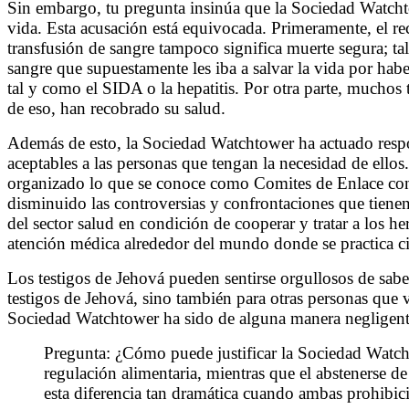
Sin embargo, tu pregunta insinúa que la Sociedad Watchto
vida. Esta acusación está equivocada. Primeramente, el re
transfusión de sangre tampoco significa muerte segura; 
sangre que supuestamente les iba a salvar la vida por hab
tal y como el SIDA o la hepatitis. Por otra parte, muchos 
de eso, han recobrado su salud.
Además de esto, la Sociedad Watchtower ha actuado respons
aceptables a las personas que tengan la necesidad de ello
organizado lo que se conoce como Comites de Enlace con 
disminuido las controversias y confrontaciones que tiene
del sector salud en condición de cooperar y tratar a los 
atención médica alrededor del mundo donde se practica cir
Los testigos de Jehová pueden sentirse orgullosos de sabe
testigos de Jehová, sino también para otras personas que v
Sociedad Watchtower ha sido de alguna manera negligente 
Pregunta: ¿Cómo puede justificar la Sociedad Watchto
regulación alimentaria, mientras que el abstenerse 
esta diferencia tan dramática cuando ambas prohibic