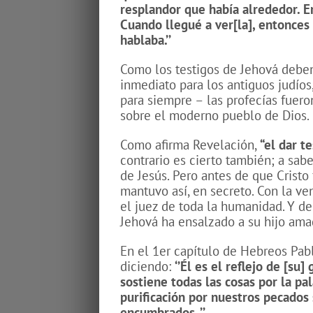
resplandor que había alrededor. Er
Cuando llegué a ver[la], entonces 
hablaba.’’
Como los testigos de Jehová deben
inmediato para los antiguos judíos
para siempre – las profecías fuero
sobre el moderno pueblo de Dios.
Como afirma Revelación,
“el dar t
contrario es cierto también; a sabe
de Jesús. Pero antes de que Cristo
mantuvo así, en secreto. Con la ve
el juez de toda la humanidad. Y de
Jehová ha ensalzado a su hijo ama
En el 1er capítulo de Hebreos Pabl
diciendo:
‘’
Él es el reflejo
de [su] 
sostiene todas las cosas por la pa
purificación por nuestros pecados
encumbrados. ’’