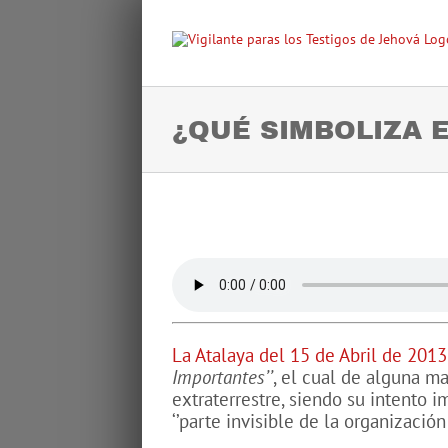
Skip
to
content
¿QUÉ SIMBOLIZA E
View
Larger
Image
La Atalaya del 15 de Abril de 2013
Importantes’’
, el cual de alguna ma
extraterrestre, siendo su intento i
‘’parte invisible de la organización