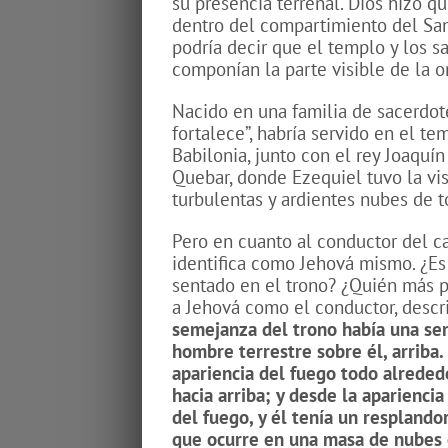
su presencia terrenal. Dios hizo q
dentro del compartimiento del Sa
podría decir que el templo y los s
componían la parte visible de la o
Nacido en una familia de sacerdote
fortalece”, habría servido en el te
Babilonia, junto con el rey Joaquín 
Quebar, donde Ezequiel tuvo la vi
turbulentas y ardientes nubes de t
Pero en cuanto al conductor del ca
identifica como Jehová mismo. ¿E
sentado en el trono? ¿Quién más 
a Jehová como el conductor, descr
semejanza del trono había una se
hombre terrestre sobre él, arriba.
apariencia del fuego todo alrededo
hacia arriba; y desde la apariencia
del fuego, y él tenía un resplando
que ocurre en una masa de nubes en