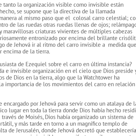
e tanto la organización visible como invisible están
echo, se supone que la directiva de la llamada
 manera al mismo paso que el
colosal carro celestial; c
ntro de las ruedas otras ruedas llenas de ojos; relámpago
y maravillosas criaturas vivientes de múltiples cabezas
oriosamente entronizado por encima del brillante crisólit
o de Jehová ir al ritmo del carro invisible a
medida qu
 encima de la tierra.
tusiasta de Ezequiel sobre el carro en última instancia?
 e invisible organización en el cielo que Dios preside 
os de Dios en la tierra, algo que la Watchtower ha
a importancia de los movimientos del carro en relación
 encargado por Jehová para servir como un atalaya de l
ico lugar en toda la tierra donde Dios había hecho residi
a través de Moisés, Dios había organizado un sistema de
rtátil, y más tarde en torno a un magnífico templo de
alta de Jerusalén, donde Jehová decretó que establecerí