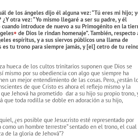
ál de los ángeles dijo él alguna vez: “Tú eres mi hijo; y
?
¿Y otra vez: “Yo mismo llegaré a ser su padre, y él
 cuando introduce de nuevo a su Primogénito
en la tier
ngeles
+
de Dios le rindan homenaje”. También, respecto 
eles espíritus, y a sus siervos públicos una llama de
s es tu trono para siempre jamás, y [el] cetro de tu rein
a hueca de los cultos trinitarios suponen que Dios se
sí mismo por su obediencia con algo que siempre ha
enen un mejor entendimiento de las cosas. Pero, ¿están l
scientes de que Cristo es ahora el reflejo mismo y la
y que Jehová ha prometido
dar a su hijo su propio trono, 
á que toda rodilla se doble en adoración a su hijo,
quiel, ¿es posible que Jesucristo esté representado por
a como un hombre terrestre” sentado en el trono, el cual
za de la gloria de Jehová”?