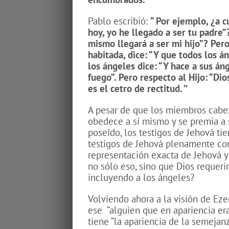
Pablo escribió:
“
Por ejemplo, ¿a cu
hoy, yo he llegado a ser tu padre”
mismo llegará a ser mi hijo”?
Pero
habitada, dice: “Y que todos los á
los ángeles dice: “Y hace a sus áng
fuego”.
Pero respecto al Hijo: “Dio
es el cetro de rectitud. ’’
A pesar de que los miembros cabez
obedece a sí mismo y se premia a 
poseído, los testigos de Jehová ti
testigos de Jehová plenamente con
representación exacta de Jehová 
no sólo eso, sino que Dios requerir
incluyendo a los ángeles?
Volviendo ahora a la visión de Eze
ese
“alguien que en apariencia er
tiene “la apariencia de la semejan