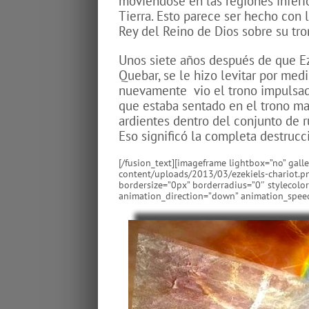
moviéndose en las regiones inferio
Tierra. Esto parece ser hecho con 
Rey del Reino de Dios sobre su tr
Unos siete años después de que Eze
Quebar, se le hizo levitar por med
nuevamente
vio el trono impulsa
que estaba sentado en el trono ma
ardientes dentro del conjunto de r
Eso significó la completa destrucc
[/fusion_text][imageframe lightbox=”no” gall
content/uploads/2013/03/ezekiels-chariot.p
bordersize=”0px” borderradius=”0″ stylecolor=
animation_direction=”down” animation_speed=