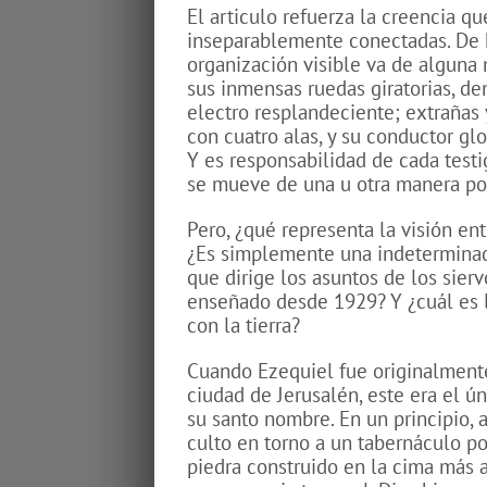
El articulo refuerza la creencia qu
inseparablemente conectadas. De h
organización visible va de alguna
sus inmensas ruedas giratorias, de
electro resplandeciente; extrañas 
con cuatro alas, y su conductor gl
Y es responsabilidad de cada testig
se mueve de una u otra manera por
Pero, ¿qué representa la visión en
¿Es simplemente una indeterminada
que dirige los asuntos de los sierv
enseñado desde 1929? Y ¿cuál es l
con la tierra?
Cuando Ezequiel fue originalmente
ciudad de Jerusalén, este era el ún
su santo nombre. En un principio, 
culto en torno a un tabernáculo po
piedra construido en la cima más 