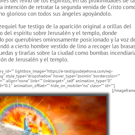
res del reino de los espíritus, en las proximidades de la
la intención de retratar la segunda venida de Cristo com
ono glorioso con todos sus ángeles apoyándolo.
quiel fue testigo de la aparición original a orillas del
io del espíritu sobre Jerusalén y el templo, donde
do por querubines ominosamente posicionado y la voz d
ndó a cierto hombre vestido de lino a recoger las brasa
uedas y tirarlas sobre la ciudad como bombas incendiaria
ión de Jerusalén y el templo.
ery_id=”” lightbox_image=”https://e-testigosdejehova.com/wp-
ng” style_type=”dropshadow” hover_type=”zoomin” bordercolor=””
”” align=”none” link=”” linktarget=”_self” animation_type=”0″
”0.1″ animation_offset=”” hide_on_mobile=”no” class=”” id=””]
[/imagefram