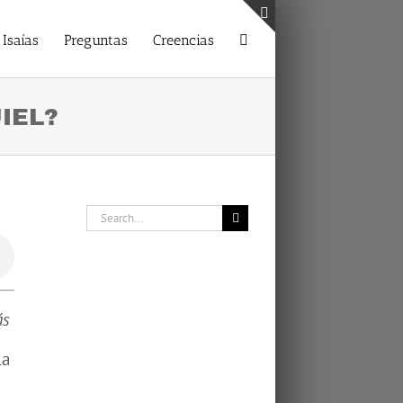
Toggle
Isaías
Preguntas
Creencias
Sliding
Bar
Area
IEL?
Search
for:
ás
la