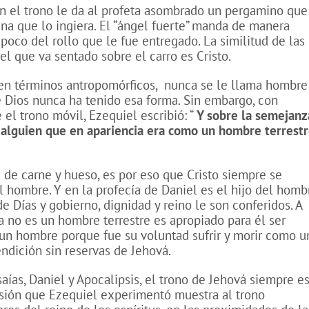
en el trono le da al profeta asombrado un pergamino que
na que lo ingiera. El “ángel fuerte” manda de manera
 poco del rollo que le fue entregado. La similitud de las
el que va sentado sobre el carro es Cristo.
en términos antropomórficos,
nunca se le llama hombre
ue Dios nunca ha tenido esa forma. Sin embargo, con
el trono móvil, Ezequiel escribió: “
Y sobre la semejanz
 alguien que en apariencia era como un hombre terrest
 de carne y hueso, es por eso que Cristo siempre se
l hombre. Y en la profecía de Daniel es el hijo del homb
e Días y gobierno, dignidad y reino le son conferidos. A
 no es un hombre terrestre es apropiado para él ser
un hombre porque fue su voluntad sufrir y morir como u
endición sin reservas de Jehová.
Isaías, Daniel y Apocalipsis, el trono de Jehová siempre e
visión que Ezequiel experimentó muestra al trono