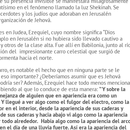
ue su presencia invisible se manifestara milagrosamente
ntísimo en el fenómeno llamado la luz Shekinah. Se
acerdotes y los judíos que adoraban en Jerusalén
rganización de Jehová.
s en Judea, Ezequiel, cuyo nombre significa “Dios
mplo en Jerusalén si no hubiera sido llevado cautivo a
y otros de la clase alta. Fue allí en Babilonia, junto al rí
sión del
impresionante carro celestial que surgió de
ormenta hacia el norte.
rro, es notable el hecho que en ninguna parte se le
s eso importante? ¿Deberíamos asumir que es Jehová
podría ser? Además, Ezequiel hace todo menos menciona
ibiendo al que lo conduce de esta manera:
‘’
Y sobre la
mejanza de alguien que en apariencia era como un
 Y llegué a ver algo como el fulgor del electro, como la
r en el interior, desde la apariencia de sus caderas y
 de sus caderas y hacia abajo vi algo como la apariencia
r todo alrededor.
Había algo como la apariencia del arc
 el día de una lluvia fuerte. Así era la apariencia del