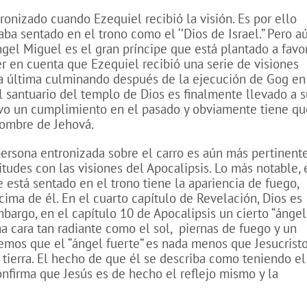
ronizado cuando Ezequiel recibió la visión. Es por ello
ba sentado en el trono como el ‘’Dios de Israel.” Pero a
ángel Miguel es el gran príncipe que está plantado a favo
r en cuenta que Ezequiel recibió una serie de visiones
 la última culminando después de la ejecución de Gog en
el santuario del templo de Dios es finalmente llevado a 
uvo un cumplimiento en el pasado y obviamente tiene qu
nombre de Jehová.
persona entronizada sobre el carro es aún más pertinent
itudes con las visiones del Apocalipsis. Lo más notable, 
e está sentado en el trono tiene la apariencia de fuego,
cima de él. En el cuarto capítulo de Revelación, Dios es
mbargo, en el capítulo 10 de Apocalipsis un cierto “ángel
a cara tan radiante como el sol,
piernas de fuego y un
cemos que el “ángel fuerte” es nada menos que Jesucrist
tierra. El hecho de que él se describa como teniendo el
nfirma que Jesús es de hecho el reflejo mismo y la