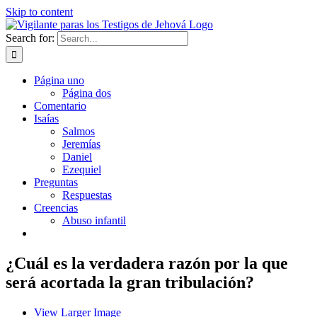
Skip to content
Search for:
Página uno
Página dos
Comentario
Isaías
Salmos
Jeremías
Daniel
Ezequiel
Preguntas
Respuestas
Creencias
Abuso infantil
¿Cuál es la verdadera razón por la que
será acortada la gran tribulación?
View Larger Image