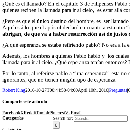
¿Qué es el llamado? En el capítulo 3 de Filipenses Pablo s
quienes reciben la llamada para ir al cielo,
es estar allá c
¿Pero es que el único destino del hombre, es
ser llamado 
Aquí está lo que el apóstol declaró en cuanto a esta otra 
abrigan, de que va a haber resurrección así de justos 
¿A qué esperanza se estaba refiriendo pablo? No era a la es
Además, los hombres a quienes Pablo habló y
los cuale
llamada para ir al cielo. ¿Qué esperanza tenían entonces? 
Por lo tanto, al referirse pablo a “una esperanza”
esta no 
ignorantes, que no tienen ningún tipo de esperanza.
Robert King
2016-10-27T00:44:58-04:00
April 10th, 2016
|
Preguntas
|
Comparte este artículo
Facebook
X
Reddit
Tumblr
Pinterest
Vk
Email
Categorías
Search for:
Categorías