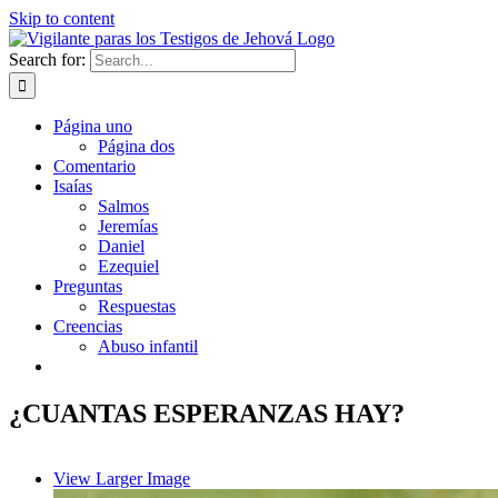
Skip to content
Search for:
Página uno
Página dos
Comentario
Isaías
Salmos
Jeremías
Daniel
Ezequiel
Preguntas
Respuestas
Creencias
Abuso infantil
¿CUANTAS ESPERANZAS HAY?
View Larger Image