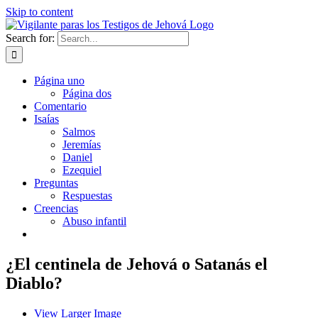
Skip to content
Search for:
Página uno
Página dos
Comentario
Isaías
Salmos
Jeremías
Daniel
Ezequiel
Preguntas
Respuestas
Creencias
Abuso infantil
¿El centinela de Jehová o Satanás el
Diablo?
View Larger Image