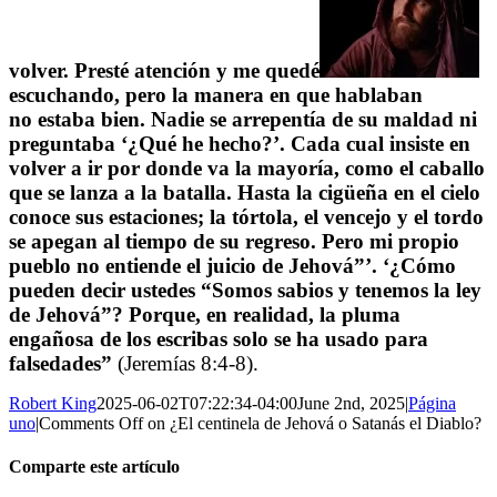
volver. Presté atención y me quedé
escuchando, pero la manera en que hablaban
no estaba bien. Nadie se arrepentía de su maldad ni
preguntaba ‘¿Qué he hecho?’. Cada cual insiste en
volver a ir por donde va la mayoría, como el caballo
que se lanza a la batalla. Hasta la cigüeña en el cielo
conoce sus estaciones; la tórtola, el vencejo y el tordo
se apegan al tiempo de su regreso. Pero mi propio
pueblo no entiende el juicio de Jehová”’. ‘¿Cómo
pueden decir ustedes “Somos sabios y tenemos la ley
de Jehová”? Porque, en realidad, la pluma
engañosa de los escribas solo se ha usado para
falsedades”
(Jeremías 8:4-8).
Robert King
2025-06-02T07:22:34-04:00
June 2nd, 2025
|
Página
uno
|
Comments Off
on ¿El centinela de Jehová o Satanás el Diablo?
Comparte este artículo