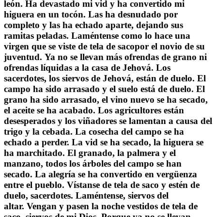
león.
Ha devastado mi vid y ha convertido mi
higuera en un tocón.
Las ha desnudado por
completo y las ha echado aparte,
dejando sus
ramitas peladas.
Laméntense como lo hace una
virgen que se viste de tela de saco
por el novio de su
juventud.
Ya no se llevan más ofrendas de grano ni
ofrendas líquidas a la casa de Jehová.
Los
sacerdotes, los siervos de Jehová, están de duelo.
El
campo ha sido arrasado y el suelo está de duelo.
El
grano ha sido arrasado, el vino nuevo se ha secado,
el aceite se ha acabado.
Los agricultores están
desesperados y los viñadores se lamentan
a causa del
trigo y la cebada.
La cosecha del campo se ha
echado a perder.
La vid se ha secado,
la higuera se
ha marchitado.
El granado, la palmera y el
manzano,
todos los árboles del campo se han
secado.
La alegría se ha convertido en vergüenza
entre el pueblo.
Vístanse de tela de saco y estén de
duelo, sacerdotes.
Laméntense, siervos del
altar.
Vengan y pasen la noche vestidos de tela de
saco, siervos de mi Dios.
Porque ya no se llevan