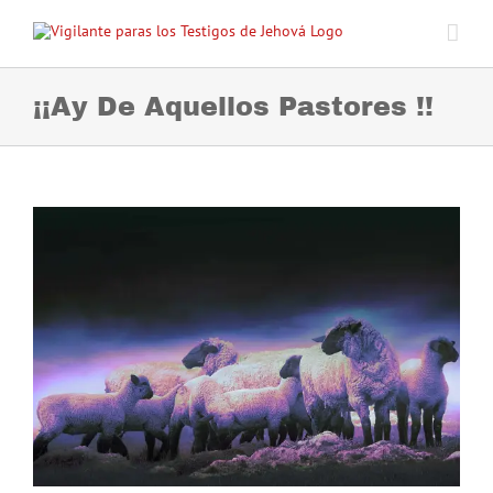
Skip
to
content
¡¡Ay De Aquellos Pastores !!
View
Larger
Image