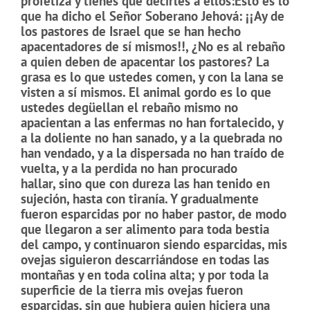
p
rofetiza y tienes que decirles a ellos:
Esto es lo
que ha dicho el Señor Soberano Jehová:
¡¡Ay de
los pastores de Israel que se han hecho
apacentadores de sí mismos!!,
¿No es al rebaño
a quien deben de apacentar los pastores?
La
grasa es lo que ustedes comen, y con la lana se
visten a sí mismos.
El animal gordo es lo que
ustedes degüellan e
l rebaño mismo no
apacientan a
las enfermas no han fortalecido,
y
a la doliente no han sanado,
y a la quebrada no
han vendado,
y a la dispersada no han traído de
vuelta,
y a la perdida no han procurado
hallar,
sino que con dureza las han tenido en
sujeción, hasta con tiranía. Y gradualmente
fueron esparcidas por no haber pastor,
de modo
que llegaron a ser alimento para toda bestia
del campo,
y continuaron siendo esparcidas,
mis
ovejas siguieron descarriándose en todas las
montañas y en toda colina alta;
y por toda la
superficie de la tierra mis ovejas fueron
esparcidas, sin que hubiera quien hiciera una