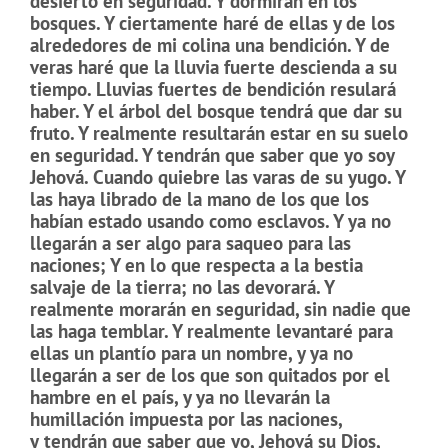
desierto en seguridad.
Y dormirán en los
bosques.
Y ciertamente haré de ellas y de los
alrededores de mi colina una bendición.
Y de
veras haré que la lluvia fuerte descienda a su
tiempo.
Lluvias fuertes de bendición resulará
haber.
Y el árbol del bosque tendrá que dar su
fruto.
Y realmente resultarán estar en su suelo
en seguridad.
Y tendrán que saber que yo soy
Jehová.
Cuando quiebre las varas de su yugo.
Y
las haya librado de la mano de los que los
habían estado usando como esclavos.
Y ya no
llegarán a ser algo para saqueo para las
naciones;
Y en lo que respecta a la bestia
salvaje de la tierra; no las devorará.
Y
realmente morarán en seguridad, sin nadie que
las haga temblar.
Y realmente levantaré para
ellas un plantío para un nombre, y
ya no
llegarán a ser de los que son quitados por el
hambre en el país, y
ya no llevarán la
humillación impuesta por las naciones,
y
tendrán que saber que yo, Jehová su Dios,