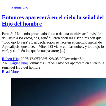
Página uno
Entonces aparecerá en el cielo la señal del
Hijo del hombre
Parte 8: Habiendo presentado el caso de una manifestación visible
de Cristo a los escogidos, ¿qué quieren decir las Escrituras con que
"todo ojo lo verá"? Esa declaración se hace en el capítulo inicial de
Apocalipsis, que dice: “¡Miren! Él viene con las nubes, y todo ojo lo
verá, y también los que lo traspasaron; [...]
Robert King
2025-12-05T08:51:28-05:00
December 5th,
2025
|
Página uno
|
Comments Off
on Entonces aparecerá en el cielo la
señal del Hijo del hombre
Read More