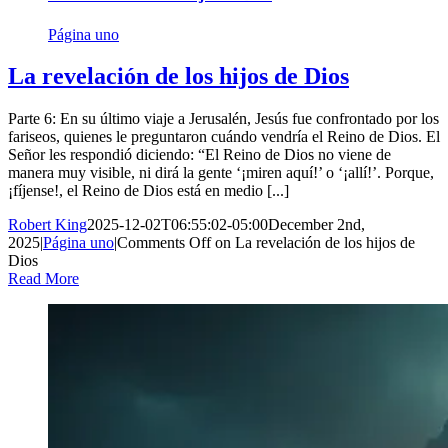
Página uno
La revelación de los hijos de Dios
Parte 6: En su último viaje a Jerusalén, Jesús fue confrontado por los
fariseos, quienes le preguntaron cuándo vendría el Reino de Dios. El
Señor les respondió diciendo: “El Reino de Dios no viene de
manera muy visible, ni dirá la gente ‘¡miren aquí!’ o ‘¡allí!’. Porque,
¡fíjense!, el Reino de Dios está en medio [...]
Robert King
2025-12-02T06:55:02-05:00
December 2nd,
2025
|
Página uno
|
Comments Off
on La revelación de los hijos de
Dios
Read More