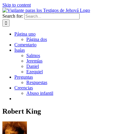
Skip to content
Search for:
Página uno
Página dos
Comentario
Isaías
Salmos
Jeremías
Daniel
Ezequiel
Preguntas
Respuestas
Creencias
Abuso infantil
Robert King