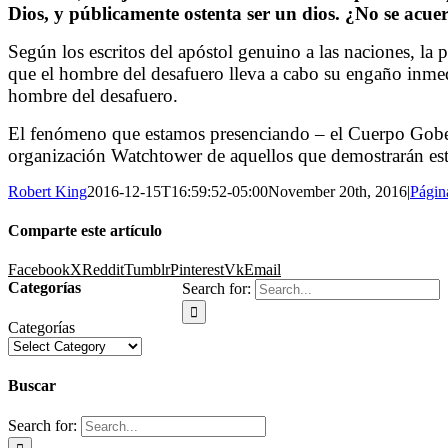
Dios, y públicamente ostenta ser un dios. ¿No se acuer
Según los escritos del apóstol genuino a las naciones, la 
que el hombre del desafuero lleva a cabo su engaño inmed
hombre del desafuero.
El fenómeno que estamos presenciando – el Cuerpo Gobern
organización Watchtower de aquellos que demostrarán estar
Robert King
2016-12-15T16:59:52-05:00
November 20th, 2016
|
Págin
Comparte este artículo
Facebook
X
Reddit
Tumblr
Pinterest
Vk
Email
Categorías
Search for:
Categorías
Buscar
Search for: