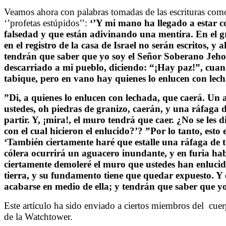
Veamos ahora con palabras tomadas de las escrituras como 
‘’profetas estúpidos’’:
‘’Y mi mano ha llegado a estar co
falsedad y que están adivinando una mentira. En el 
en el registro de la casa de Israel no serán escritos, y 
tendrán que saber que yo soy el Señor Soberano Jehov
descarriado a mi pueblo, diciendo: “¡Hay paz!”, cua
tabique, pero en vano hay quienes lo enlucen con lech
”Di, a quienes lo enlucen con lechada, que caerá. Un
ustedes, oh piedras de granizo, caerán, y una ráfaga
partir. Y, ¡mira!, el muro tendrá que caer. ¿No se les 
con el cual hicieron el enlucido?’? ”Por lo tanto, est
‘También ciertamente haré que estalle una ráfaga de t
cólera ocurrirá un aguacero inundante, y en furia ha
ciertamente demoleré el muro que ustedes han enlucid
tierra, y su fundamento tiene que quedar expuesto. Y e
acabarse en medio de ella; y tendrán que saber que yo
Este artículo ha sido enviado a ciertos miembros del
cuer
de la Watchtower.