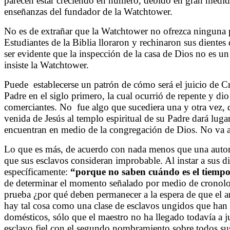
parecen estar creciendo en número, debido en gran medida
enseñanzas del fundador de la Watchtower.
No es de extrañar que la Watchtower no ofrezca ninguna p
Estudiantes de la Biblia lloraron y rechinaron sus dientes
ser evidente que la inspección de la casa de Dios no es 
insiste la Watchtower.
Puede
establecerse un patrón de cómo será el juicio de C
Padre en el siglo primero, la cual ocurrió de repente y dio
comerciantes. No
fue algo que sucediera una y otra vez, 
venida de Jesús al templo espiritual de su Padre dará lugar
encuentran en medio de la congregación de Dios. No va a 
Lo que es más, de acuerdo con nada menos que una autor
que sus esclavos consideran improbable. Al instar a sus di
específicamente:
“porque no saben cuándo es el tiemp
de determinar el momento señalado por medio de cronologí
prueba ¿por qué deben permanecer a la espera de que el 
hay tal cosa como una clase de esclavos ungidos que han 
domésticos, sólo que el maestro no ha llegado todavía a ju
esclavo fiel con el segundo nombramiento sobre todos sus