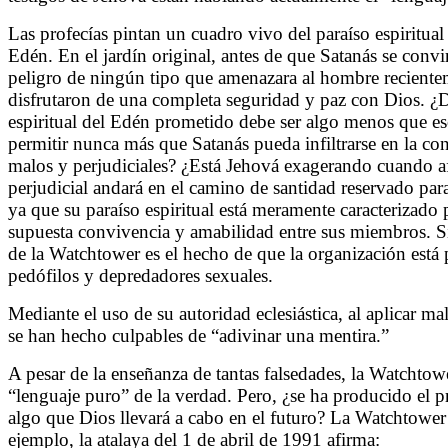
Las profecías pintan un cuadro vivo del paraíso espiritu
Edén. En el jardín original, antes de que Satanás se convi
peligro de ningún tipo que amenazara al hombre reciente
disfrutaron de una completa seguridad y paz con Dios. ¿
espiritual del Edén prometido debe ser algo menos que es
permitir nunca más que Satanás pueda infiltrarse en la c
malos y perjudiciales? ¿Está Jehová exagerando cuando af
perjudicial andará en el camino de santidad reservado par
ya que su paraíso espiritual está meramente caracterizado 
supuesta convivencia y amabilidad entre sus miembros. Si
de la Watchtower es el hecho de que la organización está
pedófilos y depredadores sexuales.
Mediante el uso de su autoridad eclesiástica, al aplicar mal
se han hecho culpables de “adivinar una mentira.”
A pesar de la enseñanza de tantas falsedades, la Watchtowe
“lenguaje puro” de la verdad. Pero, ¿se ha producido el 
algo que Dios llevará a cabo en el futuro? La Watchtower 
ejemplo, la atalaya del 1 de abril de 1991 afirma: