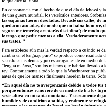
lo que dice la Biblia.
En consonancia con el hecho de que el día de Jehová y la 
de una guerra mundial, los versículos anteriores, Sofonías 
las esquinas fueron desoladas. Devasté sus calles, de
quedaron asoladas, de modo que no había hombre, de
seguro me temerás; aceptarás disciplina’; de modo q
le tengo que pedir cuentas a ella. Verdaderamente act
sus tratos. ’’
Para establecer aún más la verdad respecto a cuándo se da
cambio en el lenguaje puro” se produce como resultado de
sacerdotes insolentes y jueces arrogantes de en medio de 
“lengua mañosa,” son los mismos que habrían llevado a lo
rey. Contrariamente a todo lo que la Watchtower ha publi
antes de que los mansos finalmente hereden la tierra. Sofo
“En aquel día no te avergonzarás debido a todos tus tr
porque entonces removeré de en medio de ti a los tuy
serás altiva en mi santa montaña. Y ciertamente deja
humilde y de condición abatida, y realmente se refug
respecta a los restantes de Israel, no harán injusticia,