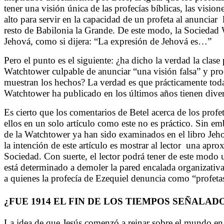
tener una visión única de las profecías bíblicas, las visi
alto para servir en la capacidad de un profeta al anunciar
resto de Babilonia la Grande. De este modo, la Sociedad
Jehová, como si dijera: “La expresión de Jehová es…”
Pero el punto es el siguiente: ¿ha dicho la verdad la clas
Watchtower culpable de anunciar “una visión falsa” y pr
muestran los hechos? La verdad es que prácticamente todas
Watchtower ha publicado en los últimos años tienen diver
Es cierto que los comentarios de Betel acerca de los profe
ellos en un solo artículo como este no es práctico. Sin e
de la Watchtower ya han sido examinados en el libro Je
la intención de este artículo es mostrar al lector
una aprox
Sociedad. Con suerte, el lector podrá tener de este modo
está determinado a demoler la pared encalada organizativa
a quienes la profecía de Ezequiel denuncia como “profeta
¿FUE 1914 EL FIN DE LOS TIEMPOS SEÑALAD
La idea de que Jesús comenzó a reinar sobre el mundo en 