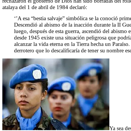
rechazaron el gobierno de Dios han sido borradas del roll
atalaya del 1 de abril de 1984 declaró:
‘’A esa “bestia salvaje” simbólica se la conoció pr
Descendió al abismo de la inacción durante la II G
luego, después de esta guerra, ascendió del abismo e
desde 1945 existe una situación peligrosa que podría
alcanzar la vida eterna en la Tierra hecha un Paraíso
derrotero que lo descalificaría de tener su nombre esc
Ya sea de