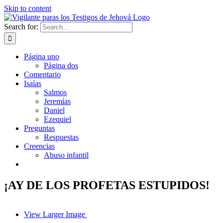
Skip to content
Search for:
Página uno
Página dos
Comentario
Isaías
Salmos
Jeremías
Daniel
Ezequiel
Preguntas
Respuestas
Creencias
Abuso infantil
¡AY DE LOS PROFETAS ESTUPIDOS!
View Larger Image