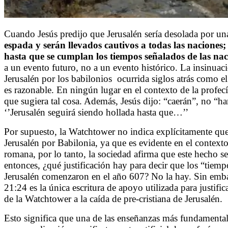
Cuando Jesús predijo que Jerusalén sería desolada por u
espada y serán llevados cautivos a todas las naciones;
hasta que se cumplan los tiempos señalados de las nac
a un evento futuro, no a un evento histórico. La insinuaci
Jerusalén por los babilonios
ocurrida siglos atrás como el
es razonable. En ningún lugar en el contexto de la profec
que sugiera tal cosa. Además, Jesús dijo: “caerán”, no “ha
‘’Jerusalén seguirá siendo hollada hasta que…’’
Por supuesto, la Watchtower no indica explícitamente que
Jerusalén por Babilonia, ya que es evidente en el context
romana, por lo tanto, la sociedad afirma que este hecho se
entonces, ¿qué justificación hay para decir que los “tiem
Jerusalén comenzaron en el año 607? No la hay. Sin emba
21:24 es la única escritura de apoyo utilizada para justific
de la Watchtower a la caída de pre-cristiana de Jerusalén.
Esto significa que una de las enseñanzas más fundamentale