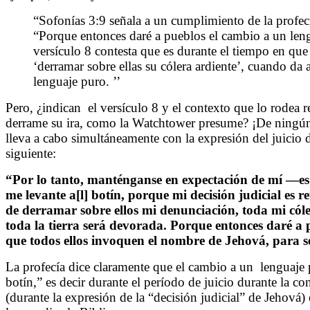
“Sofonías 3:9 señala a un cumplimiento de la profecía
“Porque entonces daré a pueblos el cambio a un len
versículo 8 contesta que es durante el tiempo en que 
‘derramar sobre ellas su cólera ardiente’, cuando da 
lenguaje puro. ’’
Pero, ¿indican
el versículo 8 y el contexto que lo rodea 
derrame su ira, como la Watchtower presume? ¡De ningún
lleva a cabo simultáneamente con la expresión del juicio d
siguiente:
“Por lo tanto, manténganse en expectación de mí —es
me levante a[l] botín, porque mi decisión judicial es r
de derramar sobre ellos mi denunciación, toda mi cóle
toda la tierra será devorada. Porque entonces daré a
que todos ellos invoquen el nombre de Jehová, para s
La profecía dice claramente que el cambio a un
lenguaje 
botín,” es decir durante el período de juicio durante la c
(durante la expresión de la “decisión judicial” de Jehová