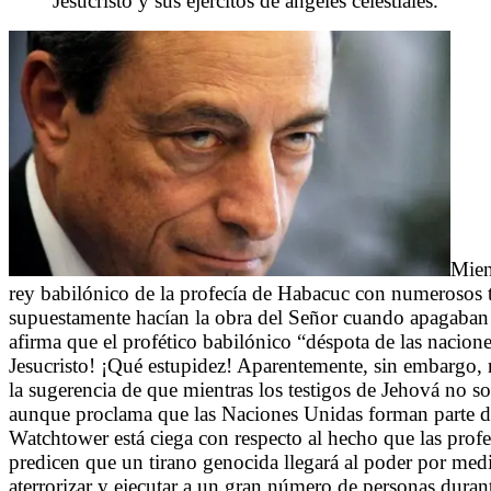
Jesucristo y sus ejércitos de ángeles celestiales. ’’
Mien
rey babilónico de la profecía de Habacuc con numerosos ti
supuestamente hacían la obra del Señor cuando apagaban
afirma que el profético babilónico “déspota de las nacion
Jesucristo! ¡Qué estupidez! Aparentemente, sin embargo, 
la sugerencia de que mientras los testigos de Jehová no son
aunque proclama que las Naciones Unidas forman parte de
Watchtower está ciega con respecto al hecho que las profe
predicen que un tirano genocida llegará al poder por medi
aterrorizar y ejecutar a un gran número de personas durant