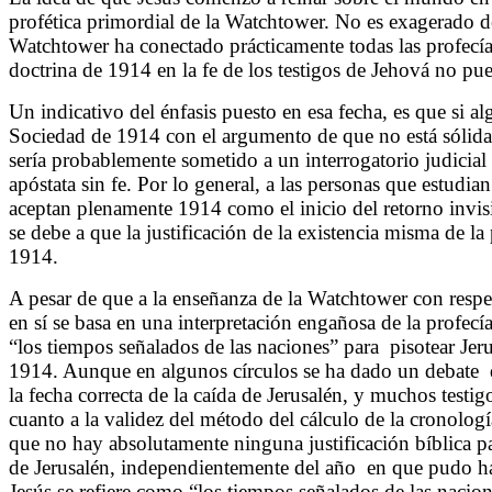
profética primordial de la Watchtower. No es exagerado 
Watchtower ha conectado prácticamente todas las profecías
doctrina de 1914 en la fe de los testigos de Jehová no pu
Un indicativo del énfasis puesto en esa fecha, es que si a
Sociedad de 1914 con el argumento de que no está sólidam
sería probablemente sometido a un interrogatorio judicia
apóstata sin fe. Por lo general, a las personas que estudia
aceptan plenamente 1914 como el inicio del retorno invisib
se debe a que la justificación de la existencia misma de l
1914.
A pesar de que a la enseñanza de la Watchtower con respec
en sí se basa en una interpretación engañosa de la profecía
“los tiempos señalados de las naciones” para
pisotear Je
1914. Aunque en algunos círculos se ha dado un debate
la fecha correcta de la caída de Jerusalén, y muchos testi
cuanto a la validez del método del cálculo de la cronologí
que no hay absolutamente ninguna justificación bíblica par
de Jerusalén, independientemente del año
en que pudo ha
Jesús se refiere como “los tiempos señalados de las nacion