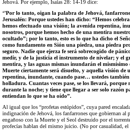
Jehová. Por ejemplo, Isaías 28: 14-19 dice:
‘’Por lo tanto, oigan la palabra de Jehová, fanfarrone
Jerusalén: Porque ustedes han dicho: “Hemos celebrad
hemos efectuado una visión; la avenida repentina, in
nosotros, porque hemos hecho de una mentira nuestro 
ocultado”; por lo tanto, esto es lo que ha dicho el S
como fundamento en Sión una piedra, una piedra pro
seguro. Nadie que ejerza fe será sobrecogido de pánico
medir, y de la justicia el instrumento de nivelar; y el 
mentira, y las aguas mismas inundarán el mismísimo es
Muerte ciertamente será disuelto, y aquella visión de u
repentina, inundante, cuando pase… ustedes también t
holladura. Cuantas veces pase, se los llevará, porqu
durante la noche; y tiene que llegar a ser solo razón 
entiendan lo que se ha oído”.
Al igual que los “profetas estúpidos”, cuya pared encalada 
indignación de Jehová, los fanfarrones que gobiernan al
engañoso con la Muerte y el Seol destruido por el torrente
profecías hablan del mismo juicio. (No por casualidad, el