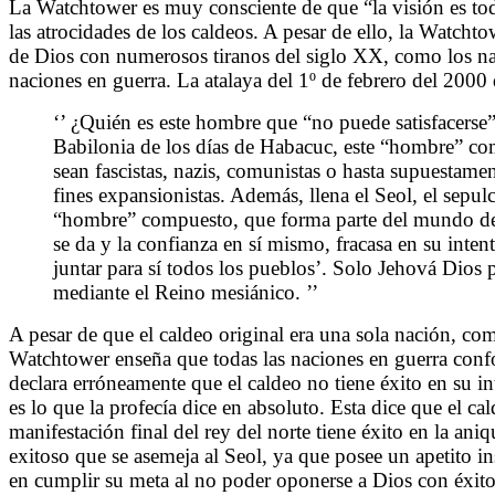
La Watchtower es muy consciente de que “la visión es tod
las atrocidades de los caldeos. A pesar de ello, la Watcht
de Dios con numerosos tiranos del siglo XX, como los naz
naciones en guerra. La atalaya del 1º de febrero del 2000 
‘’ ¿Quién es este hombre que “no puede satisfacers
Babilonia de los días de Habacuc, este “hombre” c
sean fascistas, nazis, comunistas o hasta supuesta
fines expansionistas. Además, llena el Seol, el sepulc
“hombre” compuesto, que forma parte del mundo de S
se da y la confianza en sí mismo, fracasa en su intent
juntar para sí todos los pueblos’. Solo Jehová Dios 
mediante el Reino mesiánico. ’’
A pesar de que el caldeo original era una sola nación, c
Watchtower enseña que todas las naciones en guerra con
declara erróneamente que el caldeo no tiene éxito en su in
es lo que la profecía dice en absoluto. Esta dice que el c
manifestación final del rey del norte tiene éxito en la an
exitoso que se asemeja al Seol, ya que posee un apetito in
en cumplir su meta al no poder oponerse a Dios con éxito