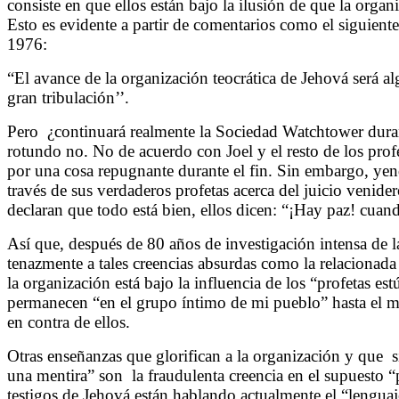
consiste en que ellos están bajo la ilusión de que la organ
Esto es evidente a partir de comentarios como el siguien
1976:
“El avance de la organización teocrática de Jehová será alg
gran tribulación’’.
Pero
¿continuará realmente la Sociedad Watchtower duran
rotundo no. No de acuerdo con Joel y el resto de los prof
por una cosa repugnante durante el fin. Sin embargo, yen
través de sus verdaderos profetas acerca del juicio venide
declaran que todo está bien, ellos dicen: “¡Hay paz! cuan
Así que, después de 80 años de investigación intensa de l
tenazmente a tales creencias absurdas como la relacionada
la organización está bajo la influencia de los “profetas e
permanecen “en el grupo íntimo de mi pueblo” hasta el mo
en contra de ellos.
Otras enseñanzas que glorifican a la organización y que
s
una mentira” son
la fraudulenta creencia en el supuesto “
testigos de Jehová están hablando actualmente el “lenguaj