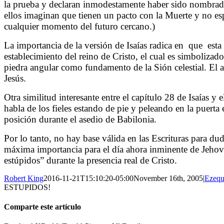
la prueba y declaran inmodestamente haber sido nombrado
ellos imaginan que tienen un pacto con la Muerte y no esp
cualquier momento del futuro cercano.)
La importancia de la versión de Isaías radica en
que
esta
establecimiento del reino de Cristo, el cual es simbolizad
piedra angular como fundamento de la Sión celestial. El ap
Jesús.
Otra similitud interesante entre el capítulo 28 de Isaías y 
habla de los fieles estando de pie y peleando en la puerta
posición durante el asedio de Babilonia.
Por lo tanto, no hay base válida en las Escrituras para du
máxima importancia para el día ahora inminente de Jehová 
estúpidos” durante la presencia real de Cristo.
Robert King
2016-11-21T15:10:20-05:00
November 16th, 2005
|
Ezequ
ESTUPIDOS!
Comparte este artículo