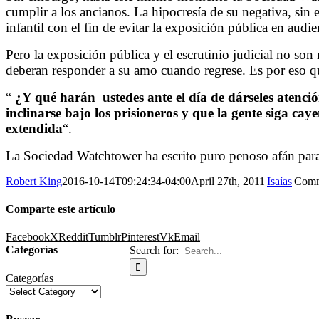
cumplir a los ancianos. La hipocresía de su negativa, sin
infantil con el fin de evitar la exposición pública en audie
Pero la exposición pública y el escrutinio judicial no son
deberan responder a su amo cuando regrese. Es por eso qu
“
¿Y qué harán
ustedes ante el día de dárseles atenc
inclinarse bajo los prisioneros y que la gente siga ca
extendida
“.
La Sociedad Watchtower ha escrito puro penoso afán par
Robert King
2016-10-14T09:24:34-04:00
April 27th, 2011
|
Isaías
|
Comm
Comparte este artículo
Facebook
X
Reddit
Tumblr
Pinterest
Vk
Email
Categorías
Search for:
Categorías