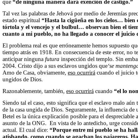
que
“de ninguna manera dará exención de castigo.”
Tal vez las palabras de Jehová por medio de Jeremías pre
estado espiritual
“Hasta la cigüeña en los cielos… bien 
tórtola y el vencejo y el bulbul… observan bien el ti
cuanto a mi pueblo, no ha llegado a conocer el juicio
El problema real es que erróneamente hemos supuesto que C
tiempo atrás en 1918. En consecuencia de este error, no t
anticipar ninguna
futura
inspección del templo. Sin embar
2004. Cristo dijo a sus esclavos ungidos que
‘se mantenga
Amo de Casa, obviamente,
eso ocurrirá
cuando el juicio t
ungidos de Dios.
Razonablemente, también,
eso ocurrirá
cuando
“el lo no
Siendo tal el caso, esto significa que el esclavo malo aún 
de la casa ungida de Dios. Seguramente, la influencia de u
Betel es la única explicación posible para el despreciable 
asunto de la ONG. En vista de lo antedicho, urge conside
actual. El cual dice:
“Porque entre mi pueblo se ha hal
atisbando, como cuando se agachan los pajareros. H