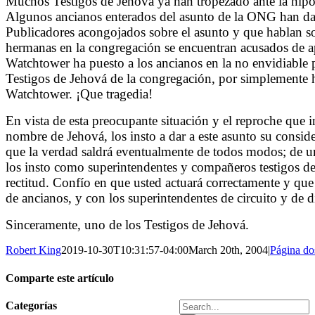
Muchos Testigos de Jehová ya han tropezado ante la hipoc
Algunos ancianos enterados del asunto de la ONG han da
Publicadores acongojados sobre el asunto y que hablan so
hermanas en la congregación se encuentran acusados de ap
Watchtower ha puesto a los ancianos en la no envidiable 
Testigos de Jehová de la congregación, por simplemente ha
Watchtower. ¡Que tragedia!
En vista de esta preocupante situación y el reproche que 
nombre de Jehová, los insto a dar a este asunto su consid
que la verdad saldrá eventualmente de todos modos; de una
los insto como superintendentes y compañeros testigos de 
rectitud. Confío en que usted actuará correctamente y que 
de ancianos, y con los superintendentes de circuito y de di
Sinceramente, uno de los Testigos de Jehová.
Robert King
2019-10-30T10:31:57-04:00
March 20th, 2004
|
Página do
Comparte este artículo
Facebook
X
Reddit
Tumblr
Pinterest
Vk
Email
Search
Categorías