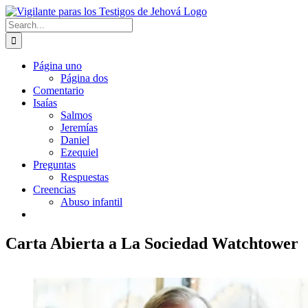
Skip
to
Search
content
for:
Página uno
Página dos
Comentario
Isaías
Salmos
Jeremías
Daniel
Ezequiel
Preguntas
Respuestas
Creencias
Abuso infantil
Carta Abierta a La Sociedad Watchtower
View
Larger
Image