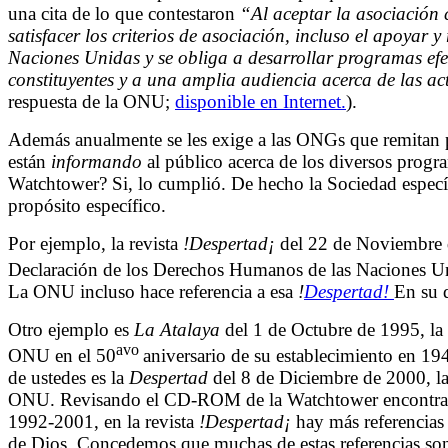
una cita de lo que contestaron
“Al aceptar la asociación 
satisfacer los criterios de asociación, incluso el apoyar y
Naciones Unidas y se obliga a desarrollar programas efe
constituyentes y a una amplia audiencia acerca de las 
respuesta de la ONU;
disponible en Internet.
).
Además anualmente se les exige a las ONGs que remitan p
están
informando
al público acerca de los diversos prog
Watchtower? Si, lo cumplió. De hecho la Sociedad específi
propósito específico.
Por ejemplo, la revista
!Despertad¡
del 22 de Noviembre d
Declaración de los Derechos Humanos de las Naciones Un
La ONU incluso hace referencia a esa
!
Despertad!
En su 
Otro ejemplo es
La
Atalaya
del 1 de Octubre de 1995, la 
avo
ONU en el 50
aniversario de su establecimiento en 19
de ustedes es la
Despertad
del 8 de Diciembre de 2000, la
ONU. Revisando el CD-ROM de la Watchtower encontra
1992-2001, en la revista
!Despertad
¡
hay más referencias
de Dios. Concedemos que muchas de estas referencias son 