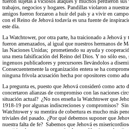
fueron sujetas a viciosos ataques y muchos perdieron sus
trabajos, negocios y hogares. Pandillas violaron a nuestr
amigos fueron forzaron a huir del país y a vivir en camp
con el Reino de Jehová todavía es una fuente de inspiraci
este día.
La Watchtower, por otra parte, ha traicionado a Jehová y
fueron amenazados, al igual que nuestros hermanos de Ma
las Naciones Unidas; prometiendo su ayuda y cooperaci
una mera falsificación del Reino del Dios. Y no sólo eso,
ingenuos publicadores y precursores llevándolos a disem
Consecuentemente la organización entera se ha compromet
ninguna frívola acusación hecha por opositores como adu
La pregunta es, puesto que Jehová consideró como acto de
concertaron alianzas de compromiso con las naciones cir
situación actual? ¿No nos enseña la Watchtower que Jehov
1918-19 por algunas indiscreciones y compromisos? Sin
Watchtower y su mentira de cobertura es mucho más pen
triviales del pasado. ¿Por qué debemos suponer que Jeho
nuestra falta de fe? Sabemos que Jehová es misericordios