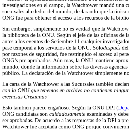
investigaciones en el campo, la Watchtower mandó una ca
sucursales alrededor del mundo, declarando que la única
ONG fue para obtener el acceso a los recursos de la bibl
Sin embargo, simplemente no es verdad que la Watchtow
la biblioteca de la ONU. Según el jefe de las oficinas de 
antes a los eventos de Setiembre 11 cualquier investigado
pase temporal a los servicios de la ONU. Sólo
después
del
por razones de seguridad, fue restringido el acceso al per
ONG’s pre aprobados. Aún mas, la ONU mantiene aproxim
mundo, donde la información sobre las diversas agencias
público. La declaración de la Watchtower simplemente no 
La carta de la Watchtower a las Sucursales también declar
con la ONU que tenemos en archivo no contienen ninguna
creencias Cristianas’
Esto también parece engañoso. Según la ONU DPI (
Depa
ONG candidatas son
cuidadosamente
examinadas y deben s
ser aprobadas. De acuerdo a las respuestas de la DPI a pr
Watchtower fue aceptada como ONG porque convinieron 