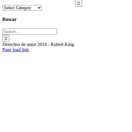
for:
Categorías
Buscar
Search
for:
Derechos de autor 2016 - Robert King
Toggle
Page load link
Sliding
Go
Bar
to
Area
Top