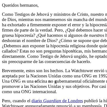
Queridos hermanos,
Como Testigos de Jehová y ministros de Cristo, nuestro m
de Dios, mientras nos mantenernos sin mancha del mundo
ha exhortado a firmemente exponer el error y la hipocresí
firmes de parte de la verdad. Pero, ¿Qué debemos hacer si
gruesa hipocresía? ¿Qué hacemos si algunos de
nuestros
deshonran el nombre de Dios? ¿Cómo se supone que debie
¿Debemos aun exponer la hipocresía religiosa donde quie
callados? Estas no son preguntas hipotéticas, mis herman
directamente. Como Testigo de Jehová ungido, he optado 
sin preocuparme de las consecuencias de hacerlo.
Brevemente, estos son los hechos. La Watchtower envió un
aceptada por la Naciones Unidas como una ONG en 1992
Una ONG es una
o
ficina
n
o
g
ubernamental oficialmente 
promover a las Naciones Unidas y sus objetivos. Por casi
como una ONG internacional.
Pero, cuando el
diario
Guardian
de Londres
publicó la hi
Watchtower apresuradamente renunció a su membresía. D