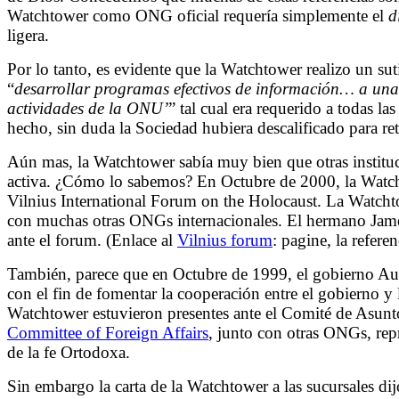
Watchtower como ONG oficial requería simplemente el
d
ligera.
Por lo tanto, es evidente que la Watchtower realizo un sut
“
desarrollar programas efectivos de información… a una
actividades de la ONU’
” tal cual era requerido a todas l
hecho, sin duda la Sociedad hubiera descalificado para r
Aún mas, la Watchtower sabía muy bien que otras instit
activa. ¿Cómo lo sabemos? En Octubre de 2000, la Watcht
Vilnius International Forum on the Holocaust. La Watcht
con muchas otras ONGs internacionales. El hermano James
ante el forum. (Enlace al
Vilnius forum
: pagine, la refere
También, parece que en Octubre de 1999, el gobierno Aus
con el fin de fomentar la cooperación entre el gobierno 
Watchtower estuvieron presentes ante el Comité de Asu
Committee of Foreign Affairs
, junto con otras ONGs, rep
de la fe Ortodoxa.
Sin embargo la carta de la Watchtower a las sucursales dij