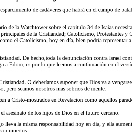
l esparcimiento de cadáveres que habrá en el campo de bat
io de la Watchtower sobre el capitulo 34 de Isaias necesit
incipales de la Cristiandad; Catolicismo, Protestantes y 
como el Catolicismo, hoy en día, bien podría representar a 
ristiandad. De hecho,toda la denunciación contra Israel cont
zga a Edom, es por lo que leemos a continuación en el vers
a Cristiandad. O deberíamos suponer que Dios va a vengarse 
caso, pero seamos nosotros mas sobrios de mente.
enecen a Cristo-mostrados en Revelacion como aquellos para
l asesinato de los hijos de Dios en el futuro cercano.
igo lleva la misma responsabilidad hoy en dia, y ella aumen
 son muertos.