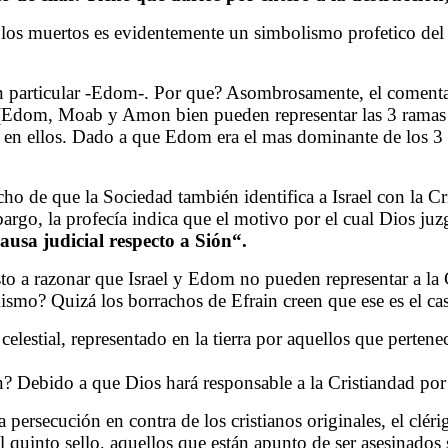
e los muertos es evidentemente un simbolismo profetico de
n particular -Edom-. Por que? Asombrosamente, el comentar
(Edom, Moab y Amon bien pueden representar las 3 ramas pr
do en ellos. Dado a que Edom era el mas dominante de los 3 
echo de que la Sociedad también identifica a Israel con la C
bargo, la profecía indica que el motivo por el cual Dios ju
ausa judicial respecto a Sión
“
.
esto a razonar que Israel y Edom no pueden representar a l
i mismo? Quizá los borrachos de Efrain creen que ese es el 
 celestial, representado en la tierra por aquellos que pert
 Debido a que Dios hará responsable a la Cristiandad por e
persecución en contra de los cristianos originales, el clér
l quinto sello, aquellos que están apunto de ser asesinados