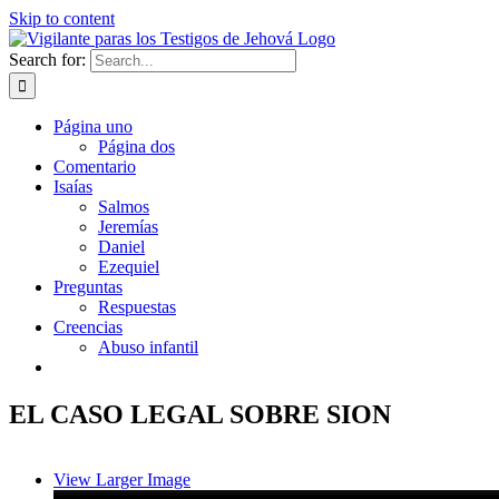
Skip to content
Search for:
Página uno
Página dos
Comentario
Isaías
Salmos
Jeremías
Daniel
Ezequiel
Preguntas
Respuestas
Creencias
Abuso infantil
EL CASO LEGAL SOBRE SION
View Larger Image