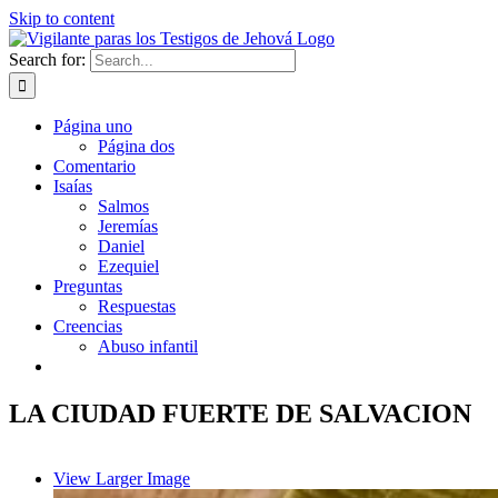
Skip to content
Search for:
Página uno
Página dos
Comentario
Isaías
Salmos
Jeremías
Daniel
Ezequiel
Preguntas
Respuestas
Creencias
Abuso infantil
LA CIUDAD FUERTE DE SALVACION
View Larger Image