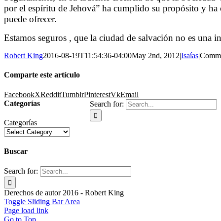
por el espíritu de Jehová” ha cumplido su propósito y ha 
puede ofrecer.
Estamos seguros , que la ciudad de salvación no es una inst
Robert King
2016-08-19T11:54:36-04:00
May 2nd, 2012
|
Isaías
|
Comme
Comparte este artículo
Facebook
X
Reddit
Tumblr
Pinterest
Vk
Email
Categorías
Search for:
Categorías
Buscar
Search for:
Derechos de autor 2016 - Robert King
Toggle Sliding Bar Area
Page load link
Go to Top