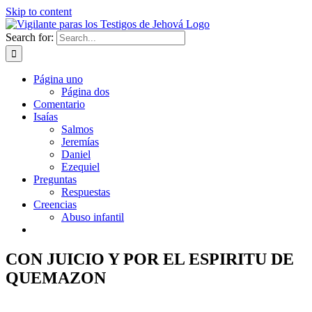
Skip to content
Search for:
Página uno
Página dos
Comentario
Isaías
Salmos
Jeremías
Daniel
Ezequiel
Preguntas
Respuestas
Creencias
Abuso infantil
CON JUICIO Y POR EL ESPIRITU DE
QUEMAZON