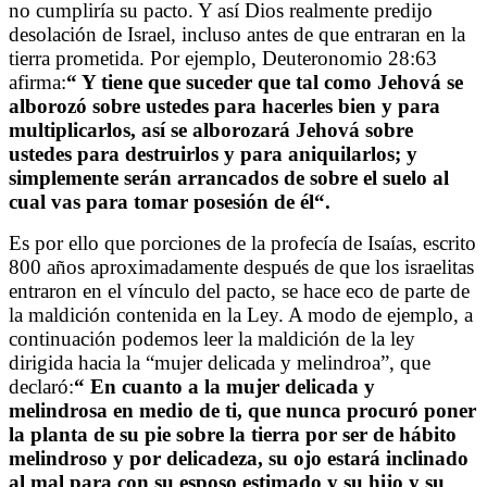
no cumpliría su pacto. Y así Dios realmente predijo
desolación de Israel, incluso antes de que entraran en la
tierra prometida. Por ejemplo, Deuteronomio 28:63
afirma:
“
Y tiene que suceder que tal como Jehová se
alborozó sobre ustedes para hacerles bien y para
multiplicarlos, así se alborozará Jehová sobre
ustedes para destruirlos y para aniquilarlos; y
simplemente serán arrancados de sobre el suelo al
cual vas para tomar posesión de él
“.
Es por ello que porciones de la profecía de Isaías, escrito
800 años aproximadamente después de que los israelitas
entraron en el vínculo del pacto, se hace eco de parte de
la maldición contenida en la Ley. A modo de ejemplo, a
continuación podemos leer la maldición de la ley
dirigida hacia la “mujer delicada y melindroa”, que
declaró:
“
En cuanto a la mujer delicada y
melindrosa en medio de ti, que nunca procuró poner
la planta de su pie sobre la tierra por ser de hábito
melindroso y por delicadeza, su ojo estará inclinado
al mal para con su esposo estimado y su hijo y su