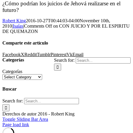
¿Cómo podrían los juicios de Jehová realizarse en el
futuro?
Robert King
2016-10-27T00:44:03-04:00
November 10th,
2010
|
Isaías
|
Comments Off
on CON JUICIO Y POR EL ESPIRITU
DE QUEMAZON
Comparte este artículo
Facebook
X
Reddit
Tumblr
Pinterest
Vk
Email
Categorías
Search for:
Categorías
Buscar
Search for:
Derechos de autor 2016 - Robert King
Toggle Sliding Bar Area
Page load link