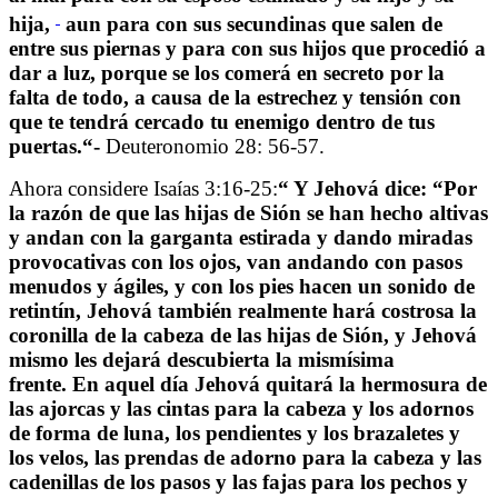
hija,
aun para con sus secundinas que salen de
entre sus piernas y para con sus hijos que procedió a
dar a luz, porque se los comerá en secreto por la
falta de todo, a causa de la estrechez y tensión con
que te tendrá cercado tu enemigo dentro de tus
puertas.
“-
Deuteronomio 28: 56-57.
Ahora considere Isaías 3:16-25:
“
Y Jehová dice: “Por
la razón de que las hijas de Sión se han hecho altivas
y andan con la garganta estirada y dando miradas
provocativas con los ojos, van andando con pasos
menudos y ágiles, y con los pies hacen un sonido de
retintín, Jehová también realmente hará costrosa la
coronilla de la cabeza de las hijas de Sión, y Jehová
mismo les dejará descubierta la mismísima
frente. En aquel día Jehová quitará la hermosura de
las ajorcas y las cintas para la cabeza y los adornos
de forma de luna, los pendientes y los
brazaletes y
los velos, las prendas de adorno para la cabeza y las
cadenillas de los pasos y las fajas para los pechos y