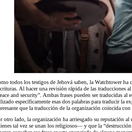
mo todos los testigos de Jehová saben, la Watchtower ha c
crituras. Al hacer una revisión rápida de las traducciones a
eace and security”. Ambas frases pueden ser traducidas al
ilizado específicamente esas dos palabras para traducir la 
teresante que la traducción de la organización coincida con la
r otro lado, la organización ha arriesgado su reputación al 
ienes tal vez se unan los religiosos― y que
la “destrucción