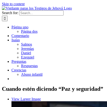
Skip to content
Search for:
Página uno
Página dos
Comentario
Isaías
Salmos
Jeremías
Daniel
Ezequiel
Preguntas
Respuestas
Creencias
Abuso infantil
Cuando estén diciendo “Paz y seguridad”
View Larger Image