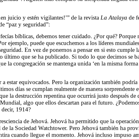
 juicio y estén vigilantes!’” de la revista
La Atalaya
de f
 de “paz y seguridad”:
ecías bíblicas, debemos tener cuidado. ¿Por qué? Porque
 Por ejemplo, puede que escuchemos a los líderes mundiale
 seguridad. En vez de ponernos a pensar en si esto cumple l
o último que se ha publicado. Si todo lo que decimos se b
que la congregación se mantenga unida ‘en la misma forma 
r a estar equivocados. Pero la organización también podría
últimos días se cumplan realmente de manera sorprendente e
ue la destrucción repentina que ocurrirá justo después de 
a Mundial, algo que ellos descartan para el futuro. ¿Podem
 decir, 1914?
esciencia de Jehová. Jehová ha permitido que la operación 
al de la Sociedad Watchtower. Pero Jehová también ha prov
mentira cuando llegue el momento. Jehová incluso impuso 