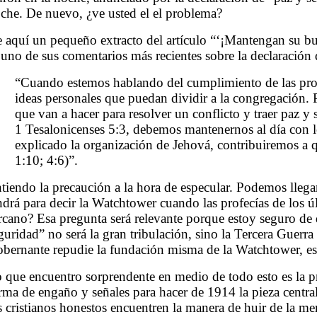
che. De nuevo, ¿ve usted el el problema?
 aquí un pequeño extracto del artículo “‘¡Mantengan su buen
 uno de sus comentarios más recientes sobre la declaración
“Cuando estemos hablando del cumplimiento de las prof
ideas personales que puedan dividir a la congregación.
que van a hacer para resolver un conflicto y traer paz y
1 Tesalonicenses 5:3, debemos mantenernos al día con l
explicado la organización de Jehová, contribuiremos a 
1:10; 4:6)”.
tiendo la precaución a la hora de especular. Podemos llega
ndrá para decir la Watchtower cuando las profecías de los 
rcano? Esa pregunta será relevante porque estoy seguro de q
guridad” no será la gran tribulación, sino la Tercera Guerr
bernante repudie la fundación misma de la Watchtower, es
 que encuentro sorprendente en medio de todo esto es la pr
rma de engaño y señales para hacer de 1914 la pieza centr
s cristianos honestos encuentren la manera de huir de la 