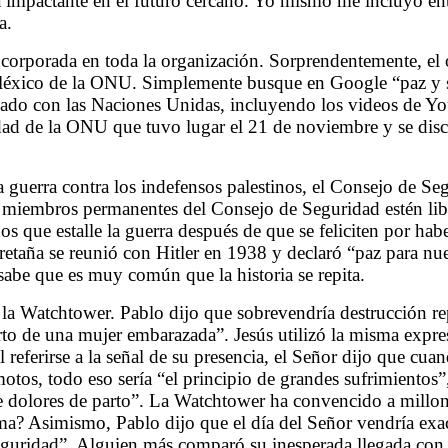
 impactante en el futuro cercano. Yo mismo me incluyo ent
a.
ncorporada en toda la organización. Sorprendentemente, el 
del léxico de la ONU. Simplemente busque en Google “paz y 
onado con las Naciones Unidas, incluyendo los videos de Y
ad de la ONU que tuvo lugar el 21 de noviembre y se discu
 guerra contra los indefensos palestinos, el Consejo de S
o miembros permanentes del Consejo de Seguridad estén lib
os que estalle la guerra después de que se feliciten por hab
retaña se reunió con Hitler en 1938 y declaró “paz para nu
abe que es muy común que la historia se repita.
 la Watchtower. Pablo dijo que sobrevendría destrucción re
to de una mujer embarazada”. Jesús utilizó la misma expresi
referirse a la señal de su presencia, el Señor dijo que cua
otos, todo eso sería “el principio de grandes sufrimientos
e dolores de parto”. La Watchtower ha convencido a millon
ma? Asimismo, Pablo dijo que el día del Señor vendría e
eguridad”. Alguien más comparó su inesperada llegada con 