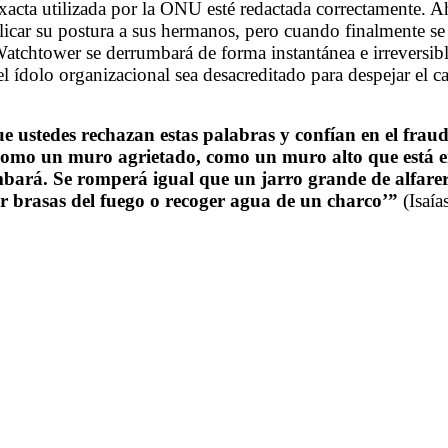
exacta utilizada por la ONU esté redactada correctamente. Ah
licar su postura a sus hermanos, pero cuando finalmente se
Watchtower se derrumbará de forma instantánea e irreversibl
l ídolo organizacional sea desacreditado para despejar el c
 que ustedes rechazan estas palabras y confían en el frau
des como un muro agrietado, como un muro alto que está
umbará. Se romperá igual que un jarro grande de alfare
r brasas del fuego o recoger agua de un charco’”
(Isaía