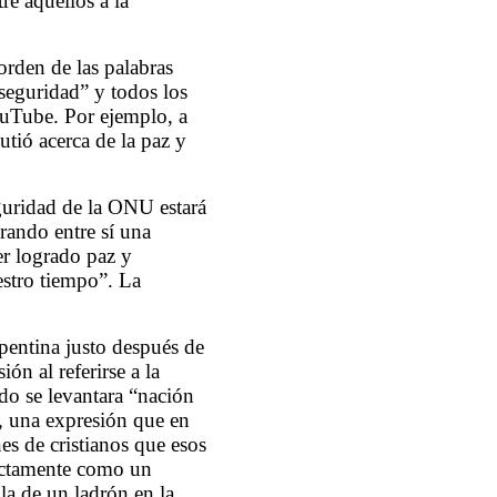
re aquellos a la
orden de las palabras
seguridad” y todos los
ouTube. Por ejemplo, a
tió acerca de la paz y
eguridad de la ONU estará
rando entre sí una
er logrado paz y
estro tiempo”. La
pentina justo después de
ón al referirse a la
ndo se levantara “nación
”, una expresión que en
es de cristianos que esos
xactamente como un
la de un ladrón en la