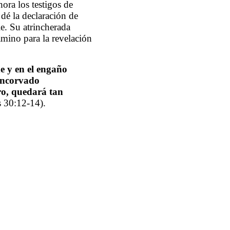
ora los testigos de
 dé la declaración de
e. Su atrincherada
amino para la revelación
de y en el engaño
 encorvado
ro, quedará tan
s 30:12-14).