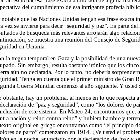
peran escuchar esa frase exacta anunciada de alguna manera
pectativa del cumplimiento de esa intrigante profecía bíblic
 notable que las Naciones Unidas tengan esa frase exacta i
ra vez se invierte para decir “seguridad y paz”. Es parte 
sultados de búsqueda más relevantes arrojarán algo relaci
ntinuación, se muestra una reunión del Consejo de Segurid
guridad en Ucrania.
n la tregua temporal en Gaza y la posibilidad de una nueva
upado. Sin embargo, resulta bastante irónico que los cinc
erra aún no declarada. Por lo tanto, no debería sorprendern
guridad. Tenga en cuenta que el primer ministro de Gran B
gunda Guerra Mundial comenzó al año siguiente. Y usted s
 obstante, hay un problema, al menos en lo que respecta a
 declaración de “paz y seguridad”, como “los dolores de par
nclusión de este sistema. En Mateo 24, encontramos que, al 
ntra nación y reino contra reino” y hubiera hambre y terrem
 texto original en griego encontramos como “el principio d
olores de parto” comenzaron en 1914. ¿Ve usted el proble
drón en la noche, anunciado por la declaración de “paz y s