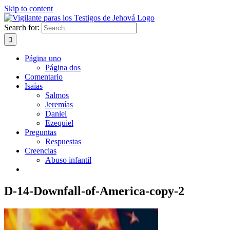
Skip to content
Search for:
Página uno
Página dos
Comentario
Isaías
Salmos
Jeremías
Daniel
Ezequiel
Preguntas
Respuestas
Creencias
Abuso infantil
D-14-Downfall-of-America-copy-2