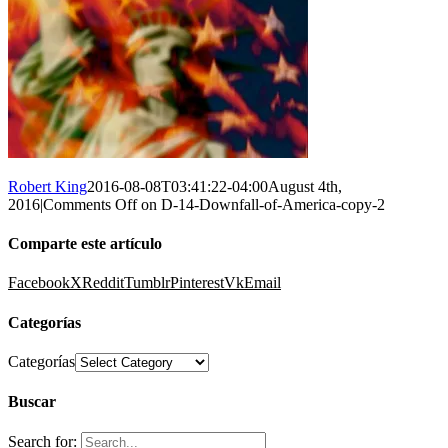
Robert King
2016-08-08T03:41:22-04:00
August 4th,
2016
|
Comments Off
on D-14-Downfall-of-America-copy-2
Comparte este artículo
Facebook
X
Reddit
Tumblr
Pinterest
Vk
Email
Categorías
Categorías
Buscar
Search for: