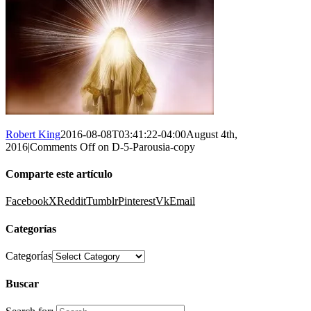
Robert King
2016-08-08T03:41:22-04:00
August 4th,
2016
|
Comments Off
on D-5-Parousia-copy
Comparte este artículo
Facebook
X
Reddit
Tumblr
Pinterest
Vk
Email
Categorías
Categorías
Buscar