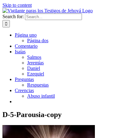
Skip to content
Search for:
Página uno
Página dos
Comentario
Isaías
Salmos
Jeremías
Daniel
Ezequiel
Preguntas
Respuestas
Creencias
Abuso infantil
D-5-Parousia-copy