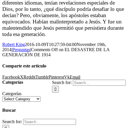
diferentes idiomas, tenían revelaciones especiales de
Dios, por lo tanto, ¿qué discípulo podría desafiar lo que
decían? Pero, obviamente, los apóstoles estaban
equivocados. Habían malinterpretado a Jesús. Y fue un
malentendido que Jesús permitió que persistiera durante
toda esa generación.
Robert King
2016-10-09T10:27:59-04:00
November 19th,
2014
|
Preguntas
|
Comments Off
on EL DESASTRE DE LA
GENERACIÓN DE 1914
Comparte este artículo
Facebook
X
Reddit
Tumblr
Pinterest
Vk
Email
Categorías
Search for:
Categorías
Buscar
Search for: