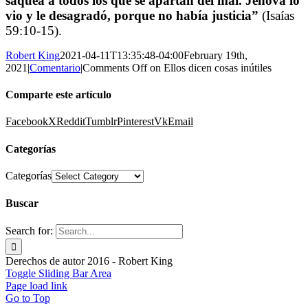
saquea a todos los que se apartan del mal. Jehová lo
vio y le desagradó, porque no había justicia
”
(Isaías
59:10-15).
Robert King
2021-04-11T13:35:48-04:00
February 19th,
2021
|
Comentario
|
Comments Off
on Ellos dicen cosas inútiles
Comparte este artículo
Facebook
X
Reddit
Tumblr
Pinterest
Vk
Email
Categorías
Categorías
Buscar
Search for:
Derechos de autor 2016 - Robert King
Toggle Sliding Bar Area
Page load link
Go to Top