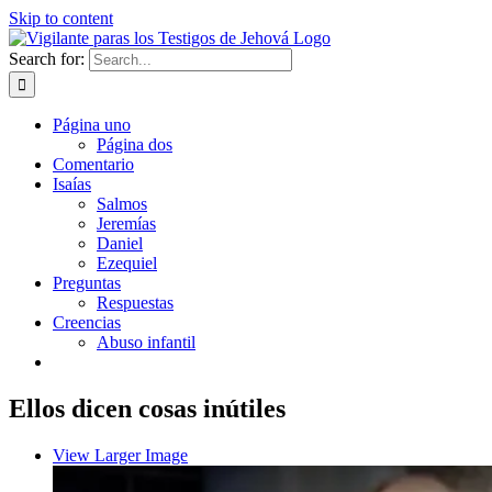
Skip to content
Search for:
Página uno
Página dos
Comentario
Isaías
Salmos
Jeremías
Daniel
Ezequiel
Preguntas
Respuestas
Creencias
Abuso infantil
Ellos dicen cosas inútiles
View Larger Image