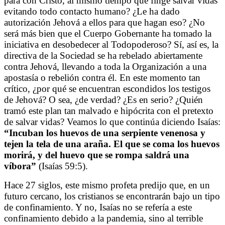
para con Cristo, al mismo tiempo que finge salvar vidas
evitando todo contacto humano? ¿Le ha dado
autorización Jehová a ellos para que hagan eso? ¿No
será más bien que el Cuerpo Gobernante ha tomado la
iniciativa en desobedecer al Todopoderoso? Sí, así es, la
directiva de la Sociedad se ha rebelado abiertamente
contra Jehová, llevando a toda la Organización a una
apostasía o rebelión contra él. En este momento tan
crítico, ¿por qué se encuentran escondidos los testigos
de Jehová? O sea, ¿de verdad? ¿Es en serio? ¿Quién
tramó este plan tan malvado e hipócrita con el pretexto
de salvar vidas? Veamos lo que continúa diciendo Isaías:
“
Incuban los huevos de una serpiente venenosa y
tejen la tela de una araña. El que se coma los huevos
morirá, y del huevo que se rompa saldrá una
víbora”
(Isaías 59:5).
Hace 27 siglos, este mismo profeta predijo que, en un
futuro cercano, los cristianos se encontrarán bajo un tipo
de confinamiento. Y no, Isaías no se refería a este
confinamiento debido a la pandemia, sino al terrible