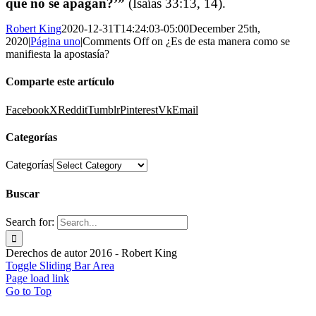
que no se apagan?’”
(Isaías 33:13, 14).
Robert King
2020-12-31T14:24:03-05:00
December 25th,
2020
|
Página uno
|
Comments Off
on ¿Es de esta manera como se
manifiesta la apostasía?
Comparte este artículo
Facebook
X
Reddit
Tumblr
Pinterest
Vk
Email
Categorías
Categorías
Buscar
Search for:
Derechos de autor 2016 - Robert King
Toggle Sliding Bar Area
Page load link
Go to Top