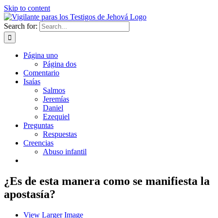
Skip to content
Search for:
Página uno
Página dos
Comentario
Isaías
Salmos
Jeremías
Daniel
Ezequiel
Preguntas
Respuestas
Creencias
Abuso infantil
¿Es de esta manera como se manifiesta la
apostasía?
View Larger Image