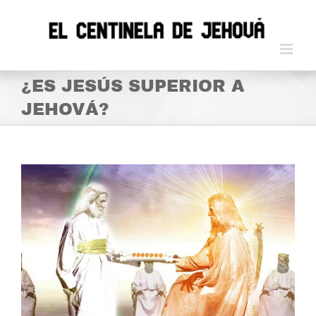
Skip
to
content
¿ES JESÚS SUPERIOR A
JEHOVÁ?
View
Larger
Image