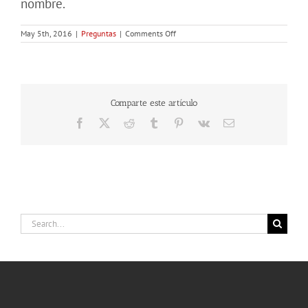
nombre.
on
May 5th, 2016
|
Preguntas
|
Comments Off
¿ES
JESÚS
SUPERIOR
A
JEHOVÁ?
Comparte este artículo
Facebook
X
Reddit
Tumblr
Pinterest
Vk
Email
Search
for: