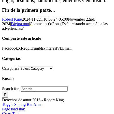
hogar, desnudos, hambrientos, enfermos y en prisión.
Fin de la primera parte…
Robert King
2024-11-22T10:36:24-05:00
November 22nd,
2024
|
Página uno
|
Comments Off
on ¿Está prestando atención a las
advertencias?
Comparte este artículo
Facebook
X
Reddit
Tumblr
Pinterest
Vk
Email
Categorías
Categorías
Buscar
Search for:
Derechos de autor 2016 - Robert King
Toggle Sliding Bar Area
Page load link
Go to Top