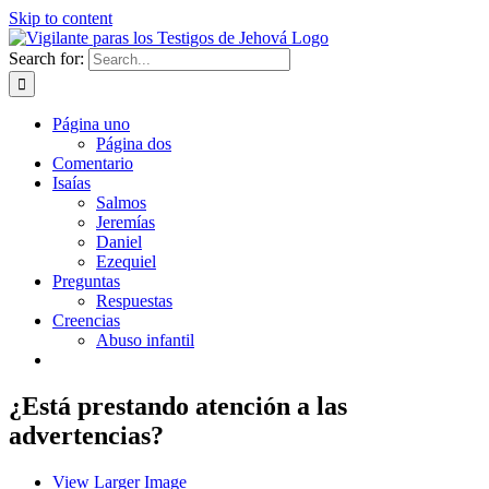
Skip to content
Search for:
Página uno
Página dos
Comentario
Isaías
Salmos
Jeremías
Daniel
Ezequiel
Preguntas
Respuestas
Creencias
Abuso infantil
¿Está prestando atención a las
advertencias?
View Larger Image