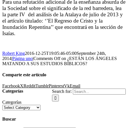
Para una refutación adicional de la enseñanza absurda de
la Sociedad sobre el significado de la red barredera, lea
la parte IV
del análisis de la Atalaya de julio de 2013 y
el artículo titulado: ‘’El Regreso de Cristo y la
Inundación Repentina’’ que encontrará en la sección de
Isaías.
Robert King
2016-12-25T19:05:46-05:00
September 24th,
2014
|
Página uno
|
Comments Off
on ¿ESTÁN LOS ÁNGELES
MATANDO A SUS ESTUDIOS BÍBLICOS?
Comparte este artículo
Facebook
X
Reddit
Tumblr
Pinterest
Vk
Email
Categorías
Search for:
Categorías
Buscar