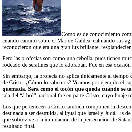
Como es de conocimiento común,
cuando caminó sobre el Mar de Galilea, calmando sus agit
reconocieron que era una gran luz brillante, resplandecient
Pero las profecías son como una cebolla, pues tienen muc
rodeado de serafines que lo adoraban. Fue en esa ocasión c
Sin embargo, la profecía no aplica únicamente al tiempo d
de Cristo. ¿Cómo lo sabemos? Veamos por ejemplo el capít
quemada. Será como el tocón que queda cuando se tal
tala del “árbol” nacional fue en parte Cristo, cuyo linaje 
Los que pertenecen a Cristo también componen la descenden
destinada a ser destruida, al igual que Israel y Judá. Es d
que sobrevive a la inundación de la persecución de Sataná
resultado final.