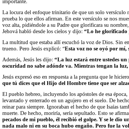
importante.
La locura del enfoque trinitario de que un solo versículo
prueba lo que ellos afirman. En este versículo se nos muest
voz alta, pidiéndole a su Padre que glorificara su nombre,
Jehová habló desde los cielos y dijo:
“Lo he glorificado 
La multitud que estaba allí escuchó la voz de Dios. Sin 
trueno. Pero Jesús explicó: “
Esta voz no se oyó por mí, 
Además, Jesús les dijo:
“La luz estará entre ustedes un
oscuridad no sabe adónde va. Mientras tengan la luz, d
Jesús expresó eso en respuesta a la pregunta que le hicier
que tú dices que el Hijo del Hombre tiene que ser al
El pueblo hebreo, incluyendo los apóstoles de esa época,
levantado y enterrado en un agujero en el suelo. De hecho,
reinar para siempre. Ignoraban el hecho de que Isaías tamb
muerte. De hecho, moriría, sería sepultado. Esto se afirma
pecados de mi pueblo, él recibió el golpe. Y se le di
nada malo ni en su boca hubo engaño. Pero fue la vol