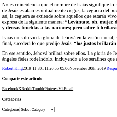
No es coincidencia que el nombre de Isaías signifique lo 
de Jesús estaban espiritualmente ciegos, la ceguera del pu
así, la ceguera se extiende sobre aquellos que estarán vivo
expresa de la siguiente manera:
“Levántate, oh, mujer, d
y densas tinieblas a las naciones; pero sobre ti brillará
Isaías no solo vio la gloria de Jehová en la visión inicial
final, sucederá lo que predijo Jesús:
“los justos brillarán
En ese sentido, Jehová brillará sobre ellos. La gloria de 
ángeles fieles rodeándolo, incluyendo a los serafines que a
Robert King
2019-11-30T11:20:55-05:00
November 30th, 2019
|
Respu
Comparte este artículo
Facebook
X
Reddit
Tumblr
Pinterest
Vk
Email
Categorías
Categorías