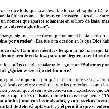
 nos lo dice todo queda al descubierto con el capítulo 12 d
ra la última estancia de Jesús en Jerusalén antes de ser arr
 un nombre que aparece solamente en el libro de Isaías más 
y lo volveré a glorificar”.
embargo, algunos especularon que un ángel había hablado co
sino por ustedes’’
. Esa fue otra ocasión en la que Dios hab
 poco más. Caminen mientras tengan la luz para que la 
emuestren fe en la luz, para que lleguen a ser hijos de 
on los judíos cuando señalaron lo siguiente:
“Sabemos por 
zado? ¿Quién es ese Hijo del Hombre?”
 no podía comprender por qué Jesús dijo que sería alzado,
 si Jesús era el rey mesiánico que las profecías – como las
ién predijo que el siervo de Jehová sería aplastado, que Di
 en el capítulo 53 de Isaías, donde leemos lo siguiente:
‘’P
o una tumba junto con los malvados, y con los ricos lo 
untad de Jehová aplastarlo, y él permitió que se enfer