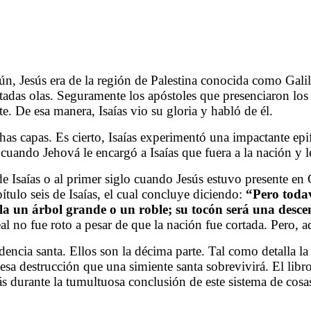
 Jesús era de la región de Palestina conocida como Galile
adas olas. Seguramente los apóstoles que presenciaron los
e. De esa manera, Isaías vio su gloria y habló de él.
has capas. Es cierto, Isaías experimentó una impactante epi
uando Jehová le encargó a Isaías que fuera a la nación y le
e Isaías o al primer siglo cuando Jesús estuvo presente en 
ulo seis de Isaías, el cual concluye diciendo:
“Pero todav
a un árbol grande o un roble; su tocón será una desce
real no fue roto a pesar de que la nación fue cortada. Pero,
cia santa. Ellos son la décima parte. Tal como detalla la p
e esa destrucción que una simiente santa sobrevivirá. El lib
s durante la tumultuosa conclusión de este sistema de cosa