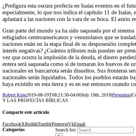
¿Prefigura esta oscura profecía en Isaías eventos en el fut
especialmente, lo que nos indica el capítulo 11 de Isaías, 
aplastará a las naciones con la vara de su boca. El asirio r
Gran parte del mundo ya ha sido saqueada por el sistema 
refugiados centroamericanos y venezolanos que se traslada
naciones están en la etapa final de su desposesión comple
interés negativas? ¿Cuántos trillones más pueden ser pres
vez que ocurra la implosión de la deuda, el dinero perderá
entera será saqueada como si de tomaran los huevos de u
nacionales en bancarrota serán disueltos. Sus fronteras s
nacionales serán liquidados. Todos los pueblos estarán b
haya existido en esta tierra y es en ese entonces cuando c
Robert King
2019-08-19T08:21:30-04:00
July 19th, 2019
|
Preguntas
|
C
Y LAS PROFECÍAS BÍBLICAS
Comparte este artículo
Facebook
X
Reddit
Tumblr
Pinterest
Vk
Email
Categorías
Search for: