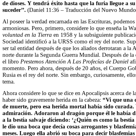
de dioses. Y tendrá éxito hasta que la furia llegue
a su
suceder’’.
(
Daniel 11:36 – Traducción del Nuevo Mundo
Al poseer la verdad encarnada en las Escrituras, podemos 
armoniosas. Pero, primero, considere lo que enseña la Wa
voluntad
en la Tierra
en 1958 y la subsiguiente publicación
Sociedad identificó a la URSS como el rey del norte. Supu
ser tal entidad después de que los aliados derrotaran a la 
norte durante la Segunda Guerra Mundial. Después de la 
el libro
Prestemos Atención A Las Profecías de Daniel
afi
momento. Pero ahora, después de 20 años, el Cuerpo Go
Rusia es el rey del norte. Sin embargo, curiosamente, ell
tema.
Ahora considere lo que se dice en Apocalipsis acerca de la
haber sido gravemente herida en la cabeza:
“V
i que una 
de muerte, pero esa herida mortal había sido curada. Y 
admiración. Adoraron al dragón porque él le había da
a la bestia salvaje diciendo: ‘¿Quién es como la besti
le dio una boca que decía cosas arrogantes y blasfemia
meses. Luego ella abrió su boca para decir blasfemia