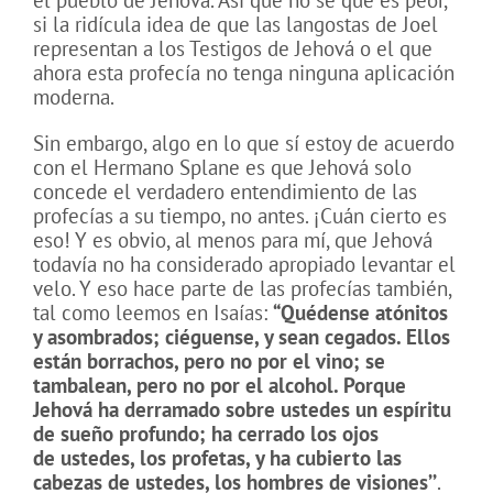
el pueblo de Jehová. Así que no sé qué es peor,
si la ridícula idea de que las langostas de Joel
representan a los Testigos de Jehová o el que
ahora esta profecía no tenga ninguna aplicación
moderna.
Sin embargo, algo en lo que sí estoy de acuerdo
con el Hermano Splane es que Jehová solo
concede el verdadero entendimiento de las
profecías a su tiempo, no antes. ¡Cuán cierto es
eso! Y es obvio, al menos para mí, que Jehová
todavía no ha considerado apropiado levantar el
velo. Y eso hace parte de las profecías también,
tal como leemos en Isaías:
“Quédense atónitos
y asombrados; ciéguense, y sean cegados. Ellos
están borrachos, pero no por el vino; se
tambalean, pero no por el alcohol. Porque
Jehová ha derramado sobre ustedes un espíritu
de sueño profundo; ha cerrado los ojos
de ustedes, los profetas, y ha cubierto las
cabezas de ustedes, los hombres de visiones’’
.