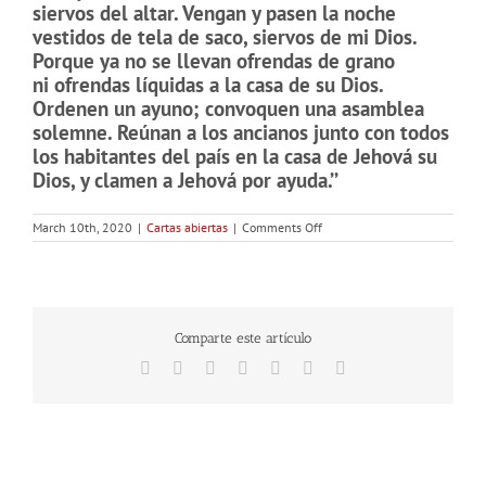
siervos del altar. Vengan y pasen la noche
vestidos de tela de saco, siervos de mi Dios.
Porque ya no se llevan ofrendas de grano
ni ofrendas líquidas a la casa de su Dios.
Ordenen un ayuno; convoquen una asamblea
solemne. Reúnan a los ancianos junto con todos
los habitantes del país en la casa de Jehová su
Dios, y clamen a Jehová por ayuda.’’
on
March 10th, 2020
|
Cartas abiertas
|
Comments Off
LOS
TESTIGOS
DE
JEHOVÁ
Y
LAS
LANGOSTAS
Comparte este artículo
DE
JOEL
Facebook
X
Reddit
Tumblr
Pinterest
Vk
Email