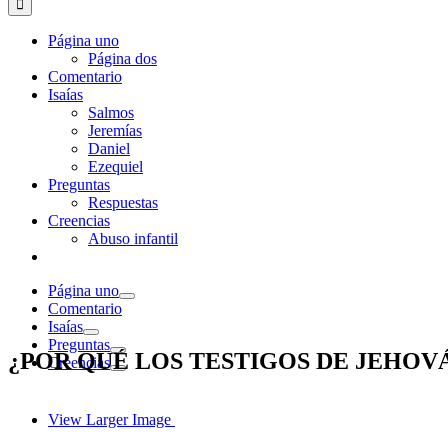
Página uno
Página dos
Comentario
Isaías
Salmos
Jeremías
Daniel
Ezequiel
Preguntas
Respuestas
Creencias
Abuso infantil
Página uno
Comentario
Isaías
Preguntas
¿POR QUÉ LOS TESTIGOS DE JEHOV
Creencias
View Larger Image