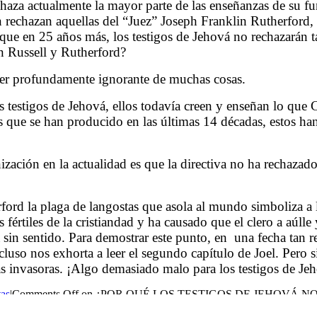
chaza actualmente la mayor parte de las enseñanzas de su f
rechazan aquellas del “Juez” Joseph Franklin Rutherford, 
ue en 25 años más, los testigos de Jehová no rechazarán ta
n Russell y Rutherford?
ser profundamente ignorante de muchas cosas.
os testigos de Jehová, ellos todavía creen y enseñan lo que 
s que se han producido en las últimas 14 décadas, estos ha
zación en la actualidad es que la directiva no ha rechazado
ford la plaga de langostas que asola al mundo simboliza a 
értiles de la cristiandad y ha causado que el clero a aúll
 sin sentido. Para demostrar este punto, en
una fecha tan r
incluso nos exhorta a leer el segundo capítulo de Joel. Pero
gas invasoras. ¡Algo demasiado malo para los testigos de Je
tas
|
Comments Off
on ¿POR QUÉ LOS TESTIGOS DE JEHOVÁ 