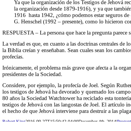
Ya que la organización de los Testigos de Jehová re
la organización desde 1879-1916), y ya que también 
1916
hasta 1942, ¿cómo podemos estar seguros de q
G. Henschel (1992 – presente), como lo hicieron co
RESPUESTA –
La persona que hace la pregunta parece 
La verdad es que, en cuanto a las doctrinas centrales de l
la Biblia creían y enseñaban. Sean cuales sean los cambio
profecías.
Irónicamente, el problema más grave que afecta a la organi
presidentes de la Sociedad.
Considere, por ejemplo, la profecía de Joel. Según Ruther
los testigos de Jehová ha devorado y quemado los campos f
80 años la Sociedad Watchtower ha reciclado esta tontería
testigos de Jehová con las langostas de Joel. El artículo 
el hecho de que Jehová interviene para destruir a las pla
Robert King
2016-09-27T15:50:42-04:00
December 4th, 2014
|
Pregun