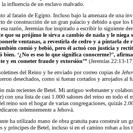
 la influencia de un esclavo malvado.
ibuto al faraón de Egipto. Incluso bajo la amenaza de una 
 de construcción de un gran palacio y debido a que los fo
esa razón, Jeremías fue inspirado a escribir lo siguiente d
ace que su prójimo le sirva a cambio de nada y le niega 
onerle ventanas, a revestirla de cedro y a pintarla de
ién comió y bebió, pero él actuó con justicia y rectitu
lió bien. ‘¿No es eso lo que significa conocerme?’, afirm
te y en cometer fraude y extorsión’”
(Jeremías 22:13-17
letines del Reino y he enviado por correo copias de
Jeho
fueron desechados, como si fueran cortados y arrojados al f
ión más recientes de Betel. Mi antiguo webmaster y colabo
ar) con una lista de casi 1.000 salones del reino en todo e
el reino son el hogar de varias congregaciones, quizás 2.0
dedicaron solemnemente a Jehová.
te ha utilizado mano de obra gratuita para construir un gr
y príncipes de Betel, incluso si en el camino roban a los t