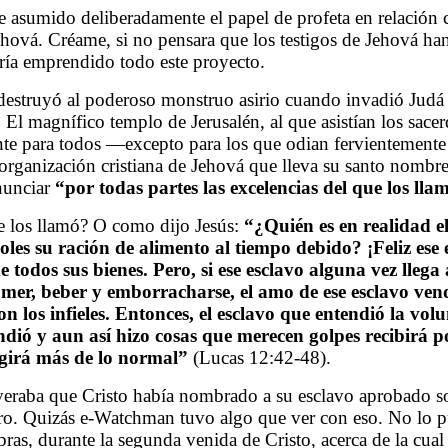
 asumido deliberadamente el papel de profeta en relación c
Jehová. Créame, si no pensara que los testigos de Jehová ha
bría emprendido todo este proyecto.
 destruyó al poderoso monstruo asirio cuando invadió Judá
. El magnífico templo de Jerusalén, al que asistían los sace
nte para todos
—
excepto para los que odian fervientemente
rna organización cristiana de Jehová que lleva su santo no
nunciar
“por todas partes las excelencias del que los ll
que los llamó? O como dijo Jesús:
“¿Quién es en realidad e
doles su ración de alimento al tiempo debido? ¡Feliz ese
 todos sus bienes. Pero, si ese esclavo alguna vez llega
a comer, beber y emborracharse, el amo de ese esclavo ve
con los infieles. Entonces, el esclavo que entendió la vo
dió y aun así hizo cosas que merecen golpes recibirá po
igirá más de lo normal”
(Lucas 12:42-48).
veraba que Cristo había nombrado a su esclavo aprobado so
. Quizás e-Watchman tuvo algo que ver con eso. No lo pue
ras, durante la segunda venida de Cristo, acerca de la cua