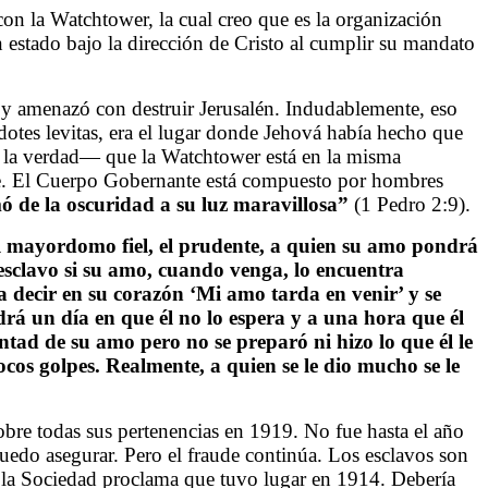
on la Watchtower, la cual creo que es la organización
n estado bajo la dirección de Cristo al cumplir su mandato
 y amenazó con destruir Jerusalén. Indudablemente, eso
rdotes levitas, era el lugar donde Jehová había hecho que
 la verdad
—
que la Watchtower está en la misma
mbre. El Cuerpo Gobernante está compuesto por hombres
amó de la oscuridad a su luz maravillosa”
(1 Pedro 2:9).
l mayordomo fiel, el prudente, a quien su amo pondrá
 esclavo si su amo, cuando venga, lo encuentra
 a decir en su corazón ‘Mi amo tarda en venir’ y se
ndrá un día en que él no lo espera y a una hora que él
luntad de su amo pero no se preparó ni hizo lo que él le
cos golpes. Realmente, a quien se le dio mucho se le
bre todas sus pertenencias en 1919. No fue hasta el año
do asegurar. Pero el fraude continúa. Los esclavos son
l la Sociedad proclama que tuvo lugar en 1914. Debería