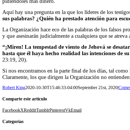
pidiéndoles más dinero.
Aquí hay una pregunta en la que los líderes de los testig
sus palabras? ¿Quién ha prestado atención para esc
La Organización hace eco de las palabras de los falsos pr
y que asesinarán judicialmente a cualquiera que se atreva 
“¡Miren! La tempestad de viento de Jehová se desatar
hasta que él haya hecho realidad las intenciones de su
23:19, 20).
Si nos encontramos en la parte final de los días, tal com
Claramente, los que dirigen la Organización no entienden
Robert King
2020-10-30T15:46:33-04:00
September 21st, 2020
|
Comen
Comparte este artículo
Facebook
X
Reddit
Tumblr
Pinterest
Vk
Email
Categorías