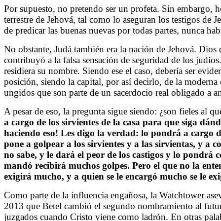
Por supuesto, no pretendo ser un profeta. Sin embargo, he
terrestre de Jehová, tal como lo aseguran los testigos de 
de predicar las buenas nuevas por todas partes, nunca ha
No obstante, Judá también era la nación de Jehová. Dios
contribuyó a la falsa sensación de seguridad de los judíos
residiera su nombre. Siendo ese el caso, debería ser evide
posición, siendo la capital, por así decirlo, de la mode
ungidos que son parte de un sacerdocio real obligado a a
A pesar de eso, la pregunta sigue siendo: ¿son fieles al 
a cargo de los sirvientes de la casa para que siga dán
haciendo eso! Les digo la verdad: lo pondrá a cargo de
pone a golpear a los sirvientes y a las sirvientas, y 
no sabe, y le dará el peor de los castigos y lo pondrá 
mandó recibirá muchos golpes. Pero el que no la enten
exigirá mucho, y a quien se le encargó mucho se le ex
Como parte de la influencia engañosa, la Watchtower ase
2013 que Betel cambió el segundo nombramiento al futuro
juzgados cuando Cristo viene como ladrón. En otras palab