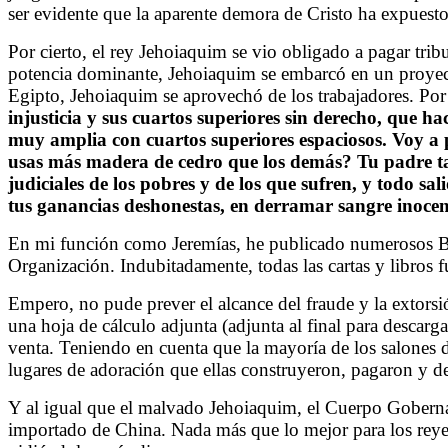
ser evidente que la aparente demora de Cristo ha expuesto
Por cierto, el rey Jehoiaquim se vio obligado a pagar tr
potencia dominante, Jehoiaquim se embarcó en un proyecto
Egipto, Jehoiaquim se aprovechó de los trabajadores. Por 
injusticia y sus cuartos superiores sin derecho, que h
muy amplia con cuartos superiores espaciosos. Voy a p
usas más madera de cedro que los demás? Tu padre tamb
judiciales de los pobres y de los que sufren, y todo sa
tus ganancias deshonestas, en derramar sangre inocen
En mi función como Jeremías, he publicado numerosos Bo
Organización. Indubitadamente, todas las cartas y libros 
Empero, no pude prever el alcance del fraude y la extors
una hoja de cálculo adjunta (adjunta al final para descarg
venta. Teniendo en cuenta que la mayoría de los salones d
lugares de adoración que ellas construyeron, pagaron y 
Y al igual que el malvado Jehoiaquim, el Cuerpo Gobernan
importado de China. Nada más que lo mejor para los reyes 