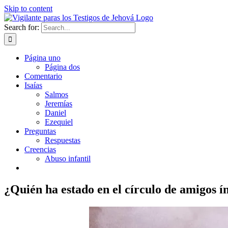
Skip to content
Search for:
Página uno
Página dos
Comentario
Isaías
Salmos
Jeremías
Daniel
Ezequiel
Preguntas
Respuestas
Creencias
Abuso infantil
¿Quién ha estado en el círculo de amigos 