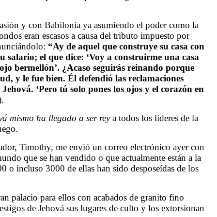
invasión y con Babilonia ya asumiendo el poder como la
ndos eran escasos a causa del tributo impuesto por
enunciándolo
:
“Ay de aquel que construye su casa con
su salario; el que dice: ‘Voy a construirme una casa
 rojo bermellón’. ¿Acaso seguirás reinando porque
d, y le fue bien. Él defendió las reclamaciones
a Jehová. ‘Pero tú solo pones los ojos y el corazón en
).
vá mismo ha llegado a ser rey
a todos los líderes de la
uego.
rador, Timothy, me envió un correo electrónico ayer con
l mundo que se han vendido o que actualmente están a la
00 o incluso 3000 de ellas han sido desposeídas de los
an palacio para ellos con acabados de granito fino
estigos de Jehová sus lugares de culto y los extorsionan