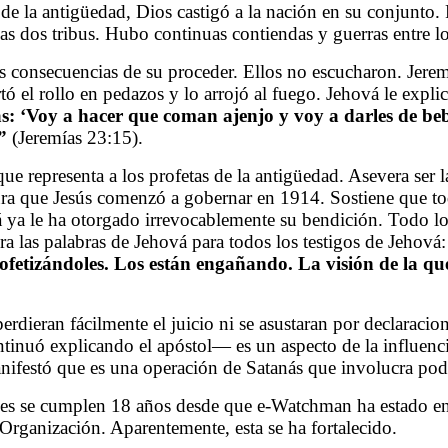
s de la antigüedad, Dios castigó a la nación en su conjunto
e las dos tribus. Hubo continuas contiendas y guerras entre l
las consecuencias de su proceder. Ellos no escucharon. Jerem
rtó el rollo en pedazos y lo arrojó al fuego. Jehová le expl
fetas: ‘Voy a hacer que coman ajenjo y voy a darles de 
”
(Jeremías 23:15).
e representa a los profetas de la antigüedad. Asevera ser l
gura que Jesús comenzó a gobernar en 1914. Sostiene que t
vá ya le ha otorgado irrevocablemente su bendición. Todo l
a las palabras de Jehová para todos los testigos de Jehová
rofetizándoles. Los están engañando. La visión de la qu
perdieran fácilmente el juicio ni se asustaran por declaraci
tinuó explicando el apóstol
—
es un aspecto de la influenc
nifestó que es una operación de Satanás que involucra pode
mes se cumplen 18 años desde que e-Watchman ha estado en 
Organización. Aparentemente, esta se ha fortalecido.