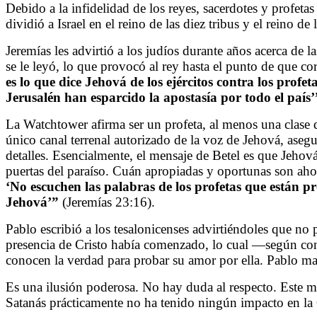
Debido a la infidelidad de los reyes, sacerdotes y profeta
dividió a Israel en el reino de las diez tribus y el reino d
Jeremías les advirtió a los judíos durante años acerca de 
se le leyó, lo que provocó al rey hasta el punto de que co
es lo que dice Jehová de los ejércitos contra los pro
Jerusalén han esparcido la apostasía por todo el país’
La Watchtower afirma ser un profeta, al menos una clase qu
único canal terrenal autorizado de la voz de Jehová, ase
detalles. Esencialmente, el mensaje de Betel es que Jeho
puertas del paraíso. Cuán apropiadas y oportunas son ahor
‘No escuchen las palabras de los profetas que están p
Jehová’”
(Jeremías 23:16).
Pablo escribió a los tesalonicenses advirtiéndoles que no 
presencia de Cristo había comenzado, lo cual
—
según con
conocen la verdad para probar su amor por ella. Pablo ma
Es una ilusión poderosa. No hay duda al respecto. Este 
Satanás prácticamente no ha tenido ningún impacto en la 