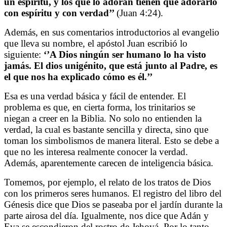
un espíritu, y los que lo adoran tienen que adorarlo
con espíritu y con verdad’’
(Juan 4:24).
Además, en sus comentarios introductorios al evangelio
que lleva su nombre, el apóstol Juan escribió lo
siguiente:
‘’A Dios ningún ser humano lo ha visto
jamás. El dios unigénito, que está junto al Padre, es
el que nos ha explicado cómo es él.’’
Esa es una verdad básica y fácil de entender. El
problema es que, en cierta forma, los trinitarios se
niegan a creer en la Biblia. No solo no entienden la
verdad, la cual es bastante sencilla y directa, sino que
toman los simbolismos de manera literal. Esto se debe a
que no les interesa realmente conocer la verdad.
Además, aparentemente carecen de inteligencia básica.
Tomemos, por ejemplo, el relato de los tratos de Dios
con los primeros seres humanos. El registro del libro del
Génesis dice que Dios se paseaba por el jardín durante la
parte airosa del día. Igualmente, nos dice que Adán y
Eva se escondieron del rostro de Jehová. Por lo tanto,