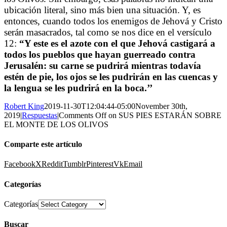
ubicación literal, sino más bien una situación. Y, es
entonces, cuando todos los enemigos de Jehová y Cristo
serán masacrados, tal como se nos dice en el versículo
12:
“Y este es el azote con el que Jehová castigará a
todos los pueblos que hayan guerreado contra
Jerusalén: su carne se pudrirá mientras todavía
estén de pie, los ojos se les pudrirán en las cuencas y
la lengua se les pudrirá en la boca.’’
Robert King
2019-11-30T12:04:44-05:00
November 30th,
2019
|
Respuestas
|
Comments Off
on SUS PIES ESTARÁN SOBRE
EL MONTE DE LOS OLIVOS
Comparte este artículo
Facebook
X
Reddit
Tumblr
Pinterest
Vk
Email
Categorías
Categorías
Buscar