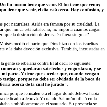
n fin mismo tiene que venir. El fin tiene que venir;
mpo tiene que venir, el día está cerca. Hay confusión, y
s por naturaleza. Asiria era famosa por su crueldad. La
r que nunca está satisfecho, no importa cuántos caigan
o que la destrucción de Jerusalén fuera singular?
oisés medió el pacto que Dios hizo con los israelitas.
ante y le daba devoción exclusiva. También, incrustadas en
a gente se rebelaría contra Él al decir lo siguiente:
te comerán y quedarán satisfechos y engordarán, y se
án mi pacto. Y tiene que suceder que, cuando vengan
o testigo, porque no debe ser olvidada de la boca de
ierra acerca de la cual he jurado”.
 única porque Jerusalén era el lugar donde Jehová había
erra dedicado a Jehová. Y cuando Salomón ofició en la
taba simbólicamente en el santuario. Su presencia se