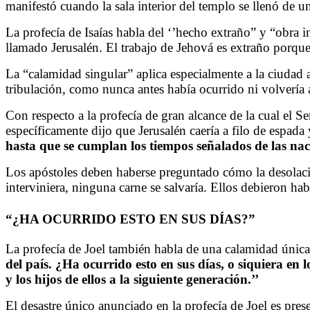
manifestó cuando la sala interior del templo se llenó de u
La profecía de Isaías habla del ‘’hecho extraño” y “obra i
llamado Jerusalén. El trabajo de Jehová es extraño porque
La “calamidad singular” aplica especialmente a la ciudad a
tribulación, como nunca antes había ocurrido ni volvería
Con respecto a la profecía de gran alcance de la cual el S
específicamente dijo que Jerusalén caería a filo de espada
hasta que se cumplan los tiempos señalados de las naci
Los apóstoles deben haberse preguntado cómo la desolaci
interviniera, ninguna carne se salvaría. Ellos debieron ha
“¿HA OCURRIDO ESTO EN SUS DÍAS?”
La profecía de Joel también habla de una calamidad única. 
del país. ¿Ha ocurrido esto en sus días, o siquiera en l
y los hijos de ellos a la siguiente generación.’’
El desastre único anunciado en la profecía de Joel es pr