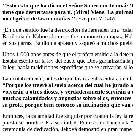
‘’Esto es lo que ha dicho el Señor Soberano Jehová: ‘
tiene que despertarse para ti. ¡Mira! Viene. La guirnald
no el gritar de las montañas.’’
(Ezequiel 7: 5-6)
¿En qué sentido fue la destrucción de Jerusalén una “cala
Babilonia de Nabucodonosor fue un monstruo rapaz. Habacu
en sus garras. Babilonia aplastó y saqueó a muchos puebl
Unos 1.000 años antes de que el profeta emitiera la deter
Estaba escrito en la ley del pacto que Dios garantizaría l
la ley, había maldiciones específicas que se activarían si l
Lamentablemente, antes de que los israelitas entraran en la
“Porque los traeré al suelo acerca del cual he jurado
volverán a otros dioses, y verdaderamente servirán a 
muchas calamidades y angustias sobre ellos, entonces 
su prole, porque bien conozco su inclinación que van d
Entonces, la calamidad fue singular por cuanto la ley la r
puesto su nombre. Era su ciudad. Por eso fue llamada la “
ceremonia de dedicación, Jehová demostró en gran manera