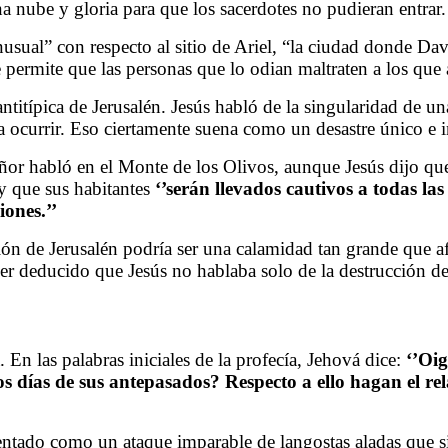
na nube y gloria para que los sacerdotes no pudieran entrar.
nusual” con respecto al sitio de Ariel, “la ciudad donde Da
 permite que las personas que lo odian maltraten a los que
ntitípica de Jerusalén. Jesús habló de la singularidad de u
 a ocurrir. Eso ciertamente suena como un desastre único e
eñor habló en el Monte de los Olivos, aunque Jesús dijo que 
 y que sus habitantes
‘’serán llevados cautivos a todas la
ones.’’
ón de Jerusalén podría ser una calamidad tan grande que a
ber deducido que Jesús no hablaba solo de la destrucción de 
En las palabras iniciales de la profecía, Jehová dice:
‘’Oig
os días de sus antepasados? Respecto a ello hagan el relat
esentado como un ataque imparable de langostas aladas que