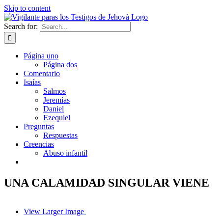
Skip to content
Search for:
Página uno
Página dos
Comentario
Isaías
Salmos
Jeremías
Daniel
Ezequiel
Preguntas
Respuestas
Creencias
Abuso infantil
UNA CALAMIDAD SINGULAR VIENE
View Larger Image