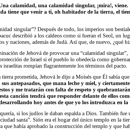
Una calamidad, una calamidad singular, ¡mira!, viene. U
a tiene que venir a ti, oh habitador de la tierra, el tie
midad singular”? Después de todo, los imperios son bestiale
c describió a los caldeos como si fueran el Seol, un luga
os y naciones, además de Judá. Así que, de nuevo, ¿qué hiz
minación de Jehová de provocar una “calamidad singular”, M
a protección de Israel si el pueblo lo obedecía como gobern
os israelitas rompían flagrantemente los términos del pacto.
 tierra prometida, Jehová le dijo a Moisés que Él sabía que l
 a sus antepasados, que mana leche y miel, y ciertamen
estos y me tratarán con falta de respeto y quebrantar
esta canción tendrá que responder delante de ellos com
esarrollando hoy antes de que yo los introduzca en la t
equería, si los judíos le daban espalda a Dios. También fue
ciudad santa”. Sión era el hogar del único templo en la ti
 que había aprobado la construcción del templo y que habi