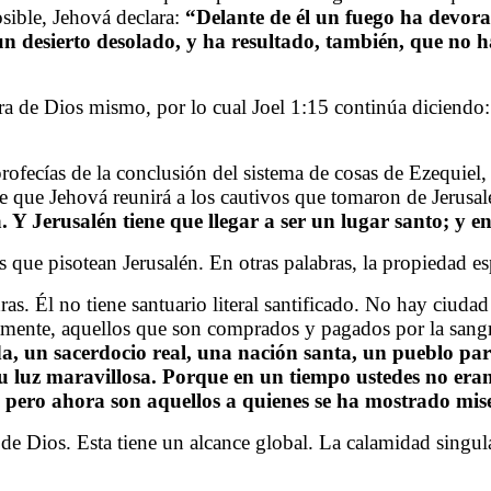
osible, Jehová declara:
“Delante de él un fuego ha devora
s un desierto desolado, y ha resultado, también, que no 
ra de Dios mismo, por lo cual Joel 1:15 continúa diciendo
rofecías de la conclusión del sistema de cosas de Ezequiel, I
ce que Jehová reunirá a los cautivos que tomaron de Jerusal
Y Jerusalén tiene que llegar a ser un lugar santo; y en
s que pisotean Jerusalén. En otras palabras, la propiedad es
as. Él no tiene santuario literal santificado. No hay ciudad
mente, aquellos que son comprados y pagados por la sangre 
a, un sacerdocio real, una nación santa, un pueblo para
 su luz maravillosa. Porque en un tiempo ustedes no er
 pero ahora son aquellos a quienes se ha mostrado mise
 de Dios. Esta tiene un alcance global. La calamidad singul